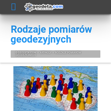
Rodzaje pomiarów
geodezyjnych
E-
GEODETA
.COM
»
ARTYKULY
»
RODZAJE POMIARÓW
GEODEZYJNYCH