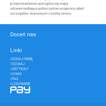
przeprowadzenia sporządza się mapy
odzwierciedlające jednocześnie wzajemny układ
szczegółów terenowych i rzeźbę terenu.
Doceń nas
Linki
DODAJ FIRMĘ
SZUKAJ
ARTYKUŁY
O NAS
FAQ
LOGOWANIE