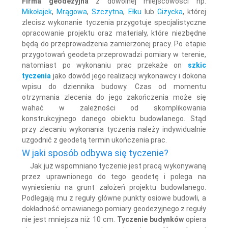
Firma geodezyjna
z dowolnej miejscowości np.
Mikołajek
,
Mrągowa
,
Szczytna
,
Ełku
lub
Giżycka
, której
zlecisz wykonanie tyczenia przygotuje specjalistyczne
opracowanie projektu oraz materiały, które niezbędne
będą do przeprowadzenia zamierzonej pracy. Po etapie
przygotowań geodeta przeprowadzi pomiary w terenie,
natomiast po wykonaniu prac przekaże on
szkic
tyczenia
jako dowód jego realizacji wykonawcy i dokona
wpisu do dziennika budowy. Czas od momentu
otrzymania zlecenia do jego zakończenia może się
wahać w zależności od skomplikowania
konstrukcyjnego danego obiektu budowlanego. Stąd
przy zlecaniu wykonania tyczenia należy indywidualnie
uzgodnić z geodetą termin ukończenia prac.
W jaki sposób odbywa się tyczenie?
Jak już wspomniano tyczenie jest pracą wykonywaną
przez uprawnionego do tego geodetę i polega na
wyniesieniu na grunt założeń projektu budowlanego.
Podlegają mu z reguły główne punkty osiowe budowli, a
dokładność omawianego pomiary geodezyjnego z reguły
nie jest mniejsza niż 10 cm.
Tyczenie budynków
opiera