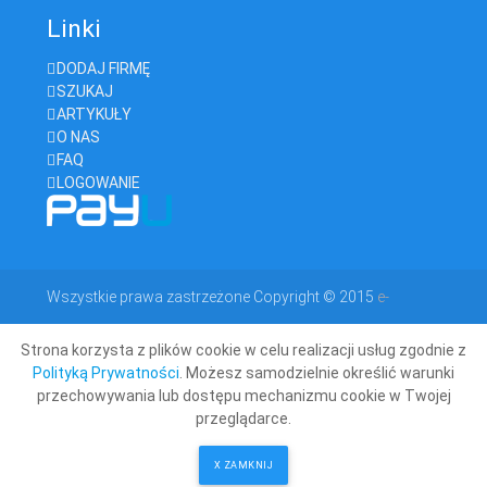
Linki
DODAJ FIRMĘ
SZUKAJ
ARTYKUŁY
O NAS
FAQ
LOGOWANIE
Wszystkie prawa zastrzeżone Copyright © 2015
e-
Strona korzysta z plików cookie w celu realizacji usług zgodnie z
geodeta.com
Polityką Prywatności
. Możesz samodzielnie określić warunki
przechowywania lub dostępu mechanizmu cookie w Twojej
przeglądarce.
X ZAMKNIJ