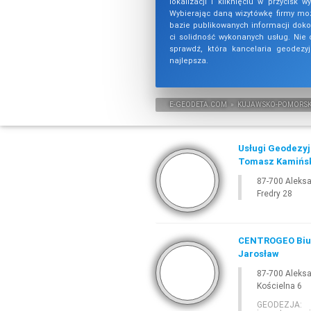
lokalizacji i kliknięciu w przycisk w
Wybierając daną wizytówkę firmy moż
bazie publikowanych informacji doko
ci solidność wykonanych usług. Nie 
sprawdź, która kancelaria geodezyj
najlepsza.
E-
GEODETA
.COM
»
KUJAWSKO-POMORSK
Usługi Geodezyj
Tomasz Kamińs
87-700 Aleks
Fredry 28
CENTROGEO Biur
Jarosław
87-700 Aleks
Kościelna 6
GEODEZJA: 