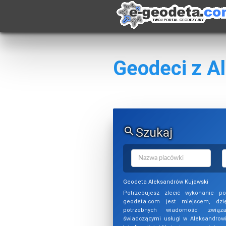
Geodeci z A
Szukaj
Geodeta Aleksandrów Kujawski
Potrzebujesz zlecić wykonanie p
geodeta.com jest miejscem, dzi
potrzebnych wiadomości związ
świadczącymi usługi w Aleksandrow