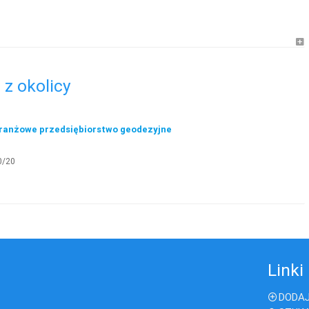
z okolicy
branżowe przedsiębiorstwo geodezyjne
0/20
Linki
DODAJ