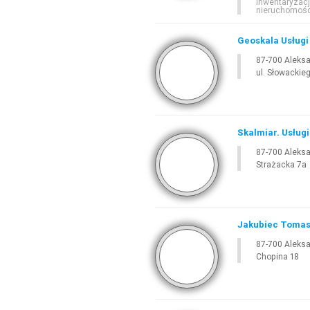
inwentaryza
nieruchomoś
Geoskala Usług
87-700 Aleks
ul. Słowackie
Skalmiar. Usług
87-700 Aleks
Strażacka 7a
Jakubiec Tomas
87-700 Aleks
Chopina 18