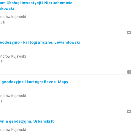
um Obsługi Inwestycji i Nieruchomości.
zkowski
andrów Kujawski
28a
geodezyjno - kartograficzne. Lewandowski
andrów Kujawski
33
i geodezyjne i kartograficzne. Mapy
andrów Kujawski
61
nia geodezyjna. Urbański P.
andrów Kujawski