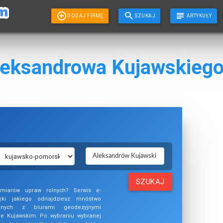
DODAJ FIRMĘ
SZUKAJ
ARTYKUŁY
leksandrowa Kujawskieg
SZUKAJ
omiarów upraw rolnych? Serwis e-
ęki jakiego odnajdziesz mnóstwo
anych z biurami geodezyjnymi
ie Kujawskim. Po wybraniu wybranej