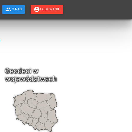
O NAS
LOGOWANIE
o
Geodeci w
województwach