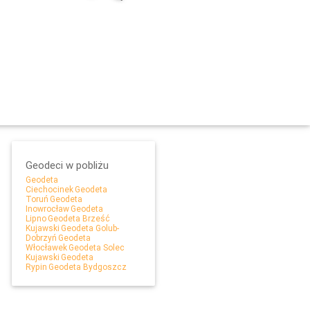
Geodeci w pobliżu
Geodeta
Ciechocinek
Geodeta
Toruń
Geodeta
Inowrocław
Geodeta
Leaflet
Lipno
Geodeta Brześć
Kujawski
Geodeta Golub-
Dobrzyń
Geodeta
Włocławek
Geodeta Solec
Kujawski
Geodeta
Rypin
Geodeta Bydgoszcz