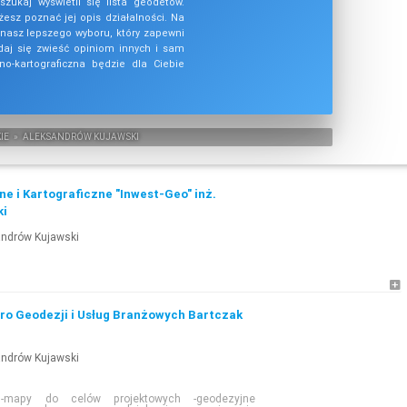
yszukaj wyświetli się lista geodetów.
esz poznać jej opis działalności. Na
nasz lepszego wyboru, który zapewni
daj się zwieść opiniom innych i sam
no-kartograficzna będzie dla Ciebie
IE
»
ALEKSANDRÓW KUJAWSKI
ne i Kartograficzne "Inwest-Geo" inż.
ki
andrów Kujawski
o Geodezji i Usług Branżowych Bartczak
andrów Kujawski
-mapy do celów projektowych -geodezyjne