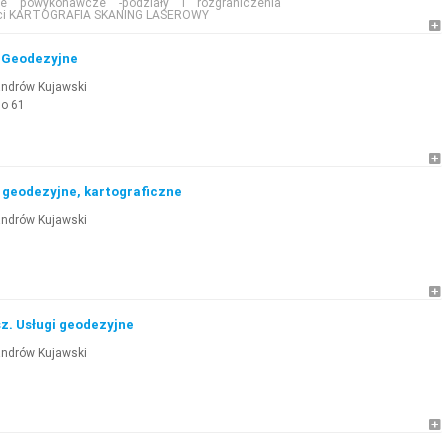
cje powykonawcze -podziały i rozgraniczenia
ci KARTOGRAFIA SKANING LASEROWY
i Geodezyjne
andrów Kujawski
go 61
i geodezyjne, kartograficzne
andrów Kujawski
z. Usługi geodezyjne
andrów Kujawski