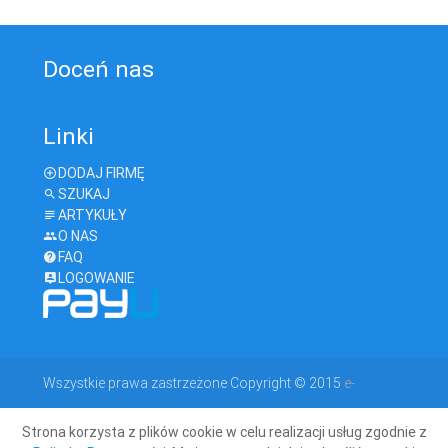
Doceń nas
Linki
DODAJ FIRMĘ
SZUKAJ
ARTYKUŁY
O NAS
FAQ
LOGOWANIE
Wszystkie prawa zastrzeżone Copyright © 2015
e-
Strona korzysta z plików cookie w celu realizacji usług zgodnie z
geodeta.com