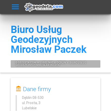
Biuro Usług
Geodezyjnych
Mirosław Paczek
E-
GEODETA
.COM
»
LUBELSKIE
»
DĘBLIN
»
BIURO USŁUG
GEODEZYJNYCH MIROSŁAW PACZEK
Dane firmy
Dęblin
08-530
ul. Prosta, 3
Lubelskie