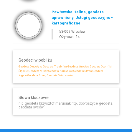
Pawłowska Halina, geodeta
uprawniony. Usługi geodezyjno -
kartograficzne
53-009 Wrocław
Ożynowa 24
Geodeci w pobliżu
Geodeta Długołęka
Geodeta Trzebnica
Geodeta Wrocław
Geodeta Oborniki
Śląskie
Geodeta Milicz
Geodeta Namysłów
Geodeta Oława
Geodeta
Kępno
Geodeta Brzeg
Geodeta Ostrzeszów
Słowa kluczowe
nip geodeta krzysztof marusiak ntp, dobroszyce geodeta,
geodeta syców