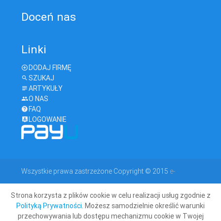
Doceń nas
Linki
DODAJ FIRMĘ
SZUKAJ
ARTYKUŁY
O NAS
FAQ
LOGOWANIE
Wszystkie prawa zastrzeżone Copyright © 2015
e-
Strona korzysta z plików cookie w celu realizacji usług zgodnie z
geodeta.com
Polityką Prywatności
. Możesz samodzielnie określić warunki
przechowywania lub dostępu mechanizmu cookie w Twojej