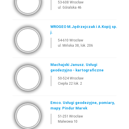
53-608 Wrocław
ul. Góralska 46
WROGEO M.Jędrzejczak i A.Kopij sp.
j.
54-610 Wrocław
ul. Mińska 38, lok. 206
Machajski Janusz. Usługi
geodezyjno - kartograficzne
50-524 Wrocław
Ciepła 22 lok. 2
Emco. Usługi geodezyjne, pomiary,
mapy. Pindur Marek
51-251 Wrocław
Malwowa 10