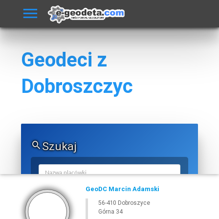
Geodeci z
Dobroszczyc
Szukaj
GeoDC Marcin Adamski
56-410 Dobroszyce
Górna 34