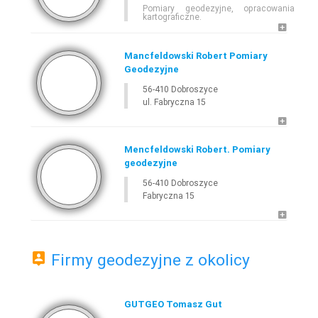
Pomiary geodezyjne, opracowania
kartograficzne.
SZUKAJ
Mancfeldowski Robert Pomiary
Geodezyjne
56-410 Dobroszyce
E-
GEODETA
.COM
»
DOLNOŚLĄSKIE
»
DOBROSZYCE
ul. Fabryczna 15
Mencfeldowski Robert. Pomiary
geodezyjne
56-410 Dobroszyce
Fabryczna 15
Leaflet
Firmy geodezyjne z okolicy
GUTGEO Tomasz Gut