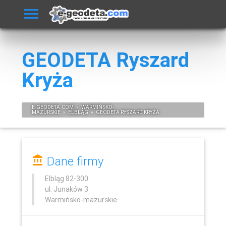
GEODETA Ryszard
Kryża
E-
GEODETA
.COM
»
WARMIŃSKO-
MAZURSKIE
»
ELBLĄG
»
GEODETA RYSZARD KRYŻA
Dane firmy
Elbląg
82-300
ul. Junaków 3
Warmińsko-mazurskie