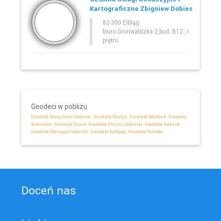
Kartograficzne Zbigniew Dobies
82-300 Elbląg
biuro Grunwaldzka 2,bud. B12 , I
piętro
Geodeci w pobliżu
Geodeta Nowy Dwór Gdański
Geodeta Pasłęk
Geodeta Malbork
Geodeta
Braniewo
Geodeta Tczew
Geodeta Pruszcz Gdański
Geodeta Gdańsk
Geodeta Starogard Gdański
Geodeta Kolbudy
Geodeta Ostróda
Doceń nas