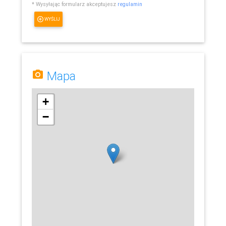
* Wysyłając formularz akceptujesz
regulamin
WYŚLIJ
Mapa
+
−