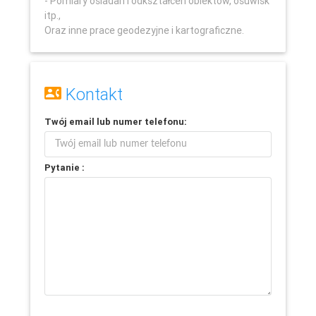
- Pomiary osiadań i odkształceń obiektów, osuwisk
itp.,
Oraz inne prace geodezyjne i kartograficzne.
Kontakt
Twój
email
lub
numer telefonu
:
Pytanie :