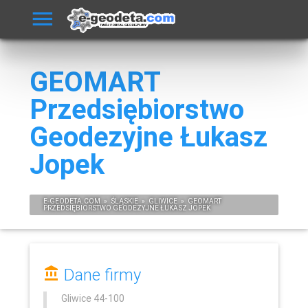
GEOMART
Przedsiębiorstwo
Geodezyjne Łukasz
Jopek
E-
GEODETA
.COM
»
ŚLĄSKIE
»
GLIWICE
»
GEOMART
PRZEDSIĘBIORSTWO GEODEZYJNE ŁUKASZ JOPEK
Dane firmy
Gliwice
44-100