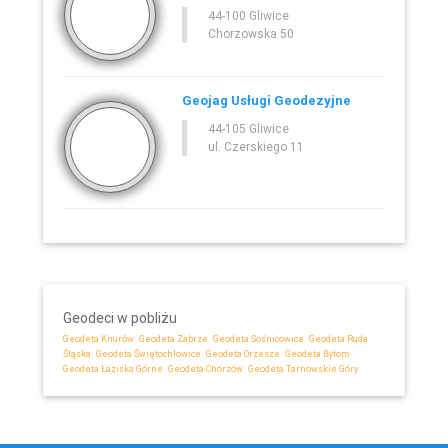
44-100 Gliwice
Chorzowska 50
Geojag Usługi Geodezyjne
44-105 Gliwice
ul. Czerskiego 11
Geodeci w pobliżu
Geodeta Knurów
Geodeta Zabrze
Geodeta Sośnicowice
Geodeta Ruda
Śląska
Geodeta Świętochłowice
Geodeta Orzesze
Geodeta Bytom
Geodeta Łaziska Górne
Geodeta Chorzów
Geodeta Tarnowskie Góry