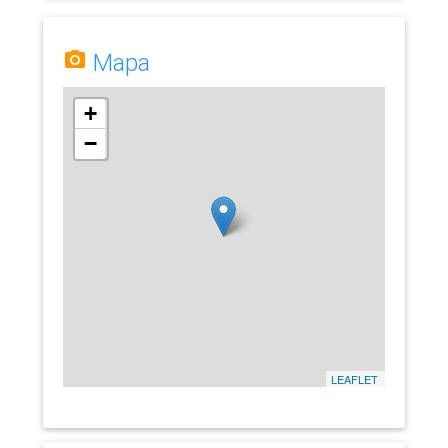
Mapa
+
−
LEAFLET