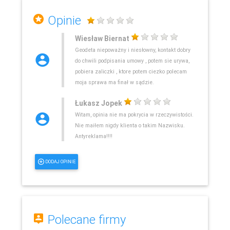
Opinie
Wiesław Biernat
Geodeta niepoważny i niesłowny, kontakt dobry
do chwili podpisania umowy , potem sie urywa,
pobiera zaliczki , ktore potem ciezko polecam
moja sprawa ma finał w sądzie.
Łukasz Jopek
Witam, opinia nie ma pokrycia w rzeczywistości.
Nie maiłem nigdy klienta o takim Nazwisku.
Antyreklama!!!!
DODAJ OPINIE
Polecane firmy