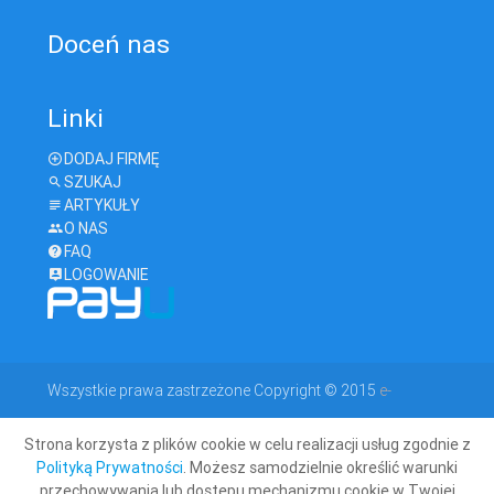
Doceń nas
Linki
DODAJ FIRMĘ
SZUKAJ
ARTYKUŁY
O NAS
FAQ
LOGOWANIE
Wszystkie prawa zastrzeżone Copyright © 2015
e-
Strona korzysta z plików cookie w celu realizacji usług zgodnie z
geodeta.com
Polityką Prywatności
. Możesz samodzielnie określić warunki
przechowywania lub dostępu mechanizmu cookie w Twojej