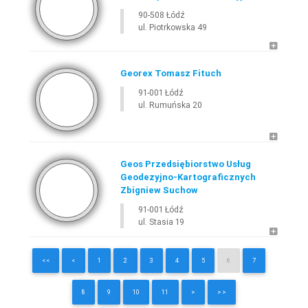
90-508 Łódź
ul. Piotrkowska 49
Georex Tomasz Fituch
91-001 Łódź
ul. Rumuńska 20
Geos Przedsiębiorstwo Usług
Geodezyjno-Kartograficznych
Zbigniew Suchow
91-001 Łódź
ul. Stasia 19
<<
<
1
2
3
4
5
6
7
8
9
10
11
>
>>