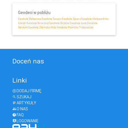
Geodeci w pobliżu
Geodeta Pabianice
Geodeta Tuszyn
Geodeta Zgierz
Geodeta Aleksandrów
Łódzki
Geodeta Brzeziny
Geodeta Stryków
Geodeta Łask
Geodeta
Dalików
Geodeta Zduńska Wola
Geodeta Piotrków Trybunalski
Doceń nas
Linki
DODAJ FIRMĘ
SZUKAJ
ARTYKUŁY
O NAS
FAQ
LOGOWANIE