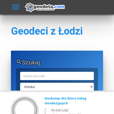
Geodeci z Łodzi
Szukaj
Geokomp-Bis Biuro Usług
Geodezyjnych
90-508 Łódź
SZUKAJ