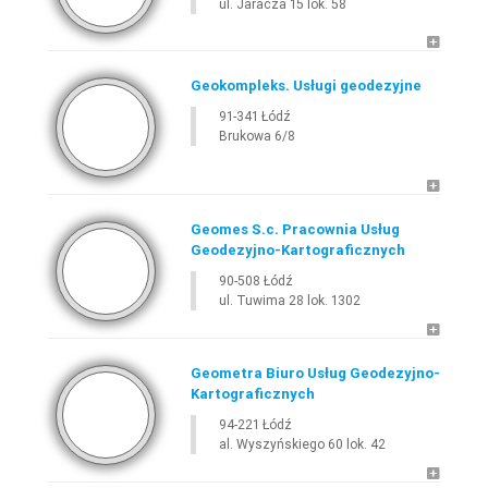
ul. Jaracza 15 lok. 58
E-
GEODETA
.COM
»
ŁÓDZKIE
»
ŁÓDŹ
Geokompleks. Usługi geodezyjne
91-341 Łódź
Brukowa 6/8
Geomes S.c. Pracownia Usług
Geodezyjno-Kartograficznych
90-508 Łódź
ul. Tuwima 28 lok. 1302
Leaflet
Geometra Biuro Usług Geodezyjno-
Kartograficznych
94-221 Łódź
al. Wyszyńskiego 60 lok. 42