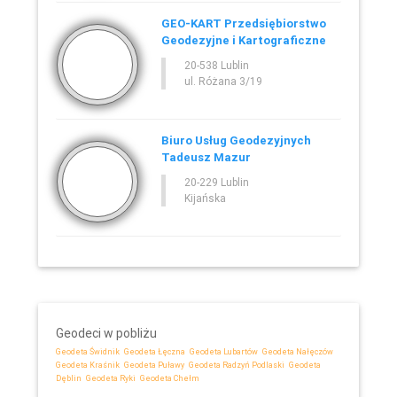
GEO-KART Przedsiębiorstwo
Geodezyjne i Kartograficzne
20-538 Lublin
ul. Różana 3/19
Biuro Usług Geodezyjnych
Tadeusz Mazur
20-229 Lublin
Kijańska
Geodeci w pobliżu
Geodeta Świdnik
Geodeta Łęczna
Geodeta Lubartów
Geodeta Nałęczów
Geodeta Kraśnik
Geodeta Puławy
Geodeta Radzyń Podlaski
Geodeta
Dęblin
Geodeta Ryki
Geodeta Chełm