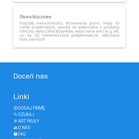
Słowa kluczowe
Podziały nieruchomości, Wznowienia granic, mapy do
celów projektowych, operaty do wyłaczenia z produkcji
rolnczej, wytyczenia budynków, wytyczenia sieci w, g, eN,
co, ks, kd, inwentaryzacje powykonawcze, obliczanie
mas ziemnych
Doceń nas
Linki
DODAJ FIRMĘ
SZUKAJ
ARTYKUŁY
O NAS
FAQ