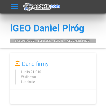
iGEO Daniel Piróg
E-
GEODETA
.COM
»
LUBELSKIE
»
LUBLIN
»
IGEO DANIEL PIRÓG
Dane firmy
Lublin
21-010
Wiklinowa
Lubelskie