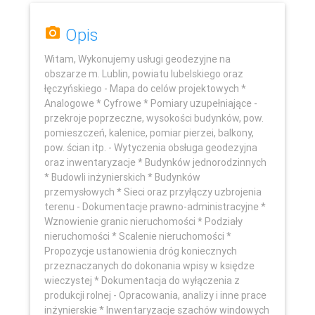
Opis
Witam, Wykonujemy usługi geodezyjne na
obszarze m. Lublin, powiatu lubelskiego oraz
łęczyńskiego - Mapa do celów projektowych *
Analogowe * Cyfrowe * Pomiary uzupełniające -
przekroje poprzeczne, wysokości budynków, pow.
pomieszczeń, kalenice, pomiar pierzei, balkony,
pow. ścian itp. - Wytyczenia obsługa geodezyjna
oraz inwentaryzacje * Budynków jednorodzinnych
* Budowli inżynierskich * Budynków
przemysłowych * Sieci oraz przyłączy uzbrojenia
terenu - Dokumentacje prawno-administracyjne *
Leaflet
Wznowienie granic nieruchomości * Podziały
nieruchomości * Scalenie nieruchomości *
Propozycje ustanowienia dróg koniecznych
przeznaczanych do dokonania wpisy w księdze
wieczystej * Dokumentacja do wyłączenia z
produkcji rolnej - Opracowania, analizy i inne prace
inżynierskie * Inwentaryzacje szachów windowych