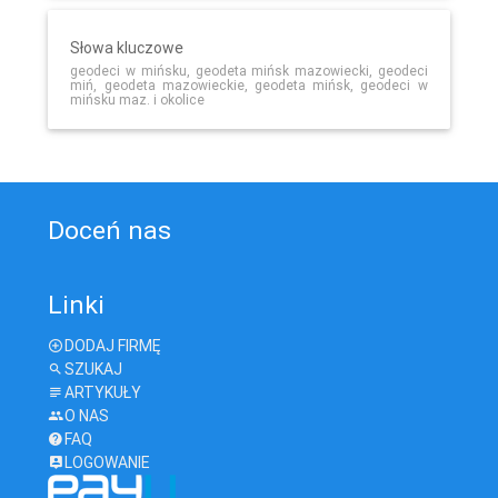
Słowa kluczowe
geodeci w mińsku, geodeta mińsk mazowiecki, geodeci
miń, geodeta mazowieckie, geodeta mińsk, geodeci w
mińsku maz. i okolice
Doceń nas
Linki
DODAJ FIRMĘ
SZUKAJ
ARTYKUŁY
O NAS
FAQ
LOGOWANIE