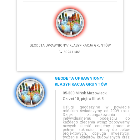
SZUKAJ
E-
GEODETA
.COM
»
MAZOWIECKIE
»
MIŃSK MAZOWIECKI
GEODETA UPRAWNIONY/ KLASYFIKACJA GRUNTÓW
602411463
GEODETA UPRAWNIONY/
KLASYFIKACJA GRUNTÓW
05-300 Mińsk Mazowiecki
Leaflet
Okrzei 10, piętro III lok.3
Usługi geodezyjne w powiecie
mińskim świadczymy od 2009 roku.
Dzięki zaangażowaniu i
indywidualnemu podejściu do
każdego zlecenia wciąż zdobywamy
nowych klientó onujemy prace w
pełnym zakresie : mapy do celów
projektowych, obsługa inwestycji,
tyczenie obiektów budowlanych oraz