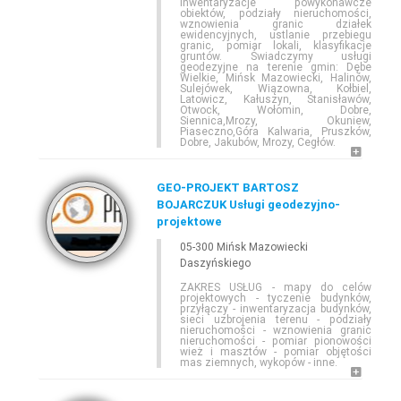
inwentaryzacje powykonawcze
obiektów, podziały nieruchomości,
wznowienia granic działek
ewidencyjnych, ustlanie przebiegu
granic, pomiar lokali, klasyfikacje
gruntów. Świadczymy usługi
geodezyjne na terenie gmin: Dębe
Wielkie, Mińsk Mazowiecki, Halinów,
Sulejówek, Wiązowna, Kołbiel,
Latowicz, Kałuszyn, Stanisławów,
Otwock, Wołomin, Dobre,
Siennica,Mrozy, Okuniew,
Piaseczno,Góra Kalwaria, Pruszków,
Dobre, Jakubów, Mrozy, Cegłów.
GEO-PROJEKT BARTOSZ
BOJARCZUK Usługi geodezyjno-
projektowe
05-300 Mińsk Mazowiecki
Daszyńskiego
ZAKRES USŁUG - mapy do celów
projektowych - tyczenie budynków,
przyłączy - inwentaryzacja budynków,
sieci uzbrojenia terenu - podziały
nieruchomości - wznowienia granic
nieruchomości - pomiar pionowości
wież i masztów - pomiar objętości
mas ziemnych, wykopów - inne.