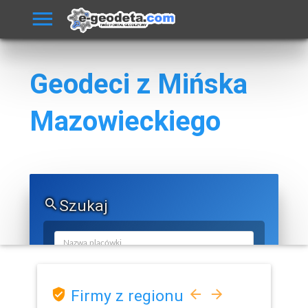
Geodeci z Mińska
Mazowieckiego
Szukaj
Firmy z regionu