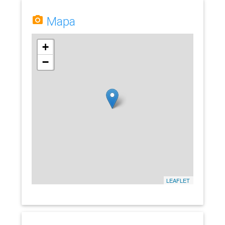
Mapa
+
−
LEAFLET