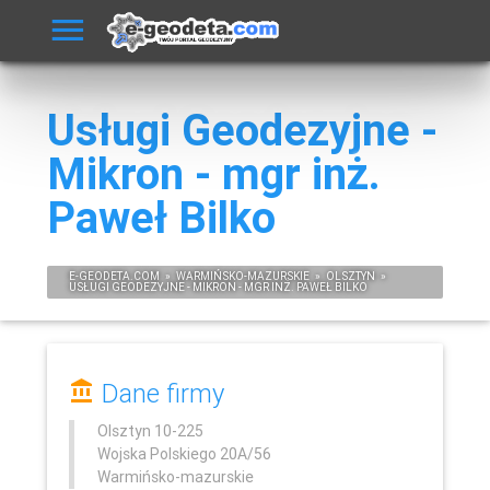
Usługi Geodezyjne -
Mikron - mgr inż.
Paweł Bilko
E-
GEODETA
.COM
»
WARMIŃSKO-MAZURSKIE
»
OLSZTYN
»
USŁUGI GEODEZYJNE - MIKRON - MGR INŻ. PAWEŁ BILKO
Dane firmy
Olsztyn
10-225
Wojska Polskiego 20A/56
Warmińsko-mazurskie