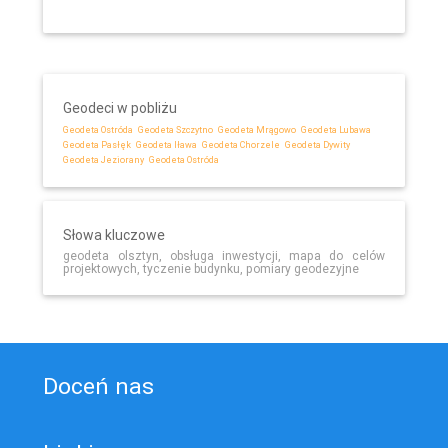
Geodeci w pobliżu
Geodeta Ostróda
Geodeta Szczytno
Geodeta Mrągowo
Geodeta Lubawa
Geodeta Pasłęk
Geodeta Iława
Geodeta Chorzele
Geodeta Dywity
Geodeta Jeziorany
Geodeta Ostróda
Słowa kluczowe
geodeta olsztyn, obsługa inwestycji, mapa do celów
projektowych, tyczenie budynku, pomiary geodezyjne
Doceń nas