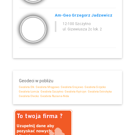
Am-Geo Grzegorz Jadzewicz
12-100 Szczytno
ul. Gizewiusza 2c lok. 2
Geodeci w pobliżu
Geodeta Ełk
Geodeta Mrągowo
Geodeta Grajewo
Geodeta Giżycko
Geodeta Łomża
Geodeta Szczytno
Geodeta Kętrzyn
Geodeta Ostrołęka
Geodeta Olecko
Geodeta Ruciane-Nida