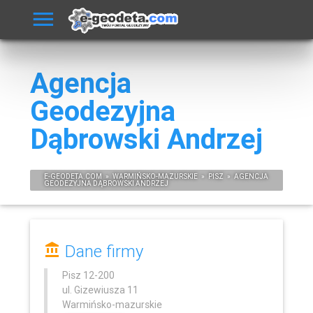
Agencja
Geodezyjna
Dąbrowski Andrzej
E-
GEODETA
.COM
»
WARMIŃSKO-MAZURSKIE
»
PISZ
»
AGENCJA
GEODEZYJNA DĄBROWSKI ANDRZEJ
Dane firmy
Pisz
12-200
ul. Gizewiusza 11
Warmińsko-mazurskie