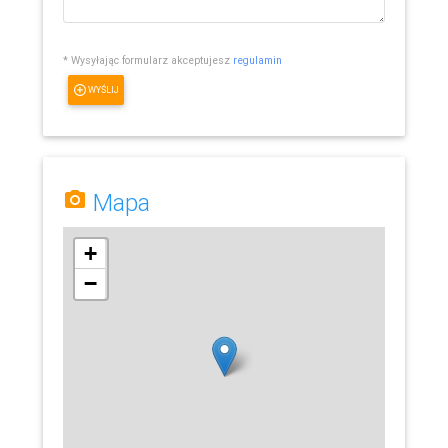
* Wysyłając formularz akceptujesz
regulamin
WYŚLIJ
Mapa
+
−