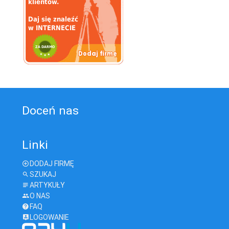
Doceń nas
Linki
DODAJ FIRMĘ
SZUKAJ
ARTYKUŁY
O NAS
FAQ
LOGOWANIE