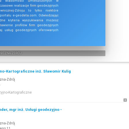
z wiadomości umieszczonych w
zasowe realizacje firm geodezyjnych
nicznej-Zdroju to tylko niektóre
 portalu e-geodeta.com. Odwiedzając
dne kryteria wyszukiwania możesz
tawienie profilów firm geodezyjnych
aj usług geodezyjnych oferowanych
NICZNA-ZDRÓJ
no-Kartograficzne inż. Sławomir Kulig
zna-Zdrój
4
yjno-Kartograficzne
der, mgr inż. Usługi geodezyjno -
zna-Zdrój
ego 11