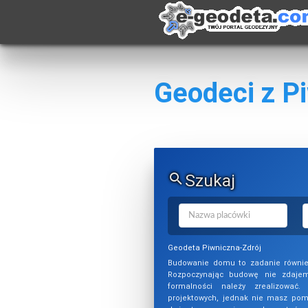
Geodeci z P
Szukaj
Geodeta Piwniczna-Zdrój
Budowanie domu to zadanie równie 
Rozpoczynając budowę nie zdajem
formalności należy zrealizowa
projektowych, jednak nie masz pomy