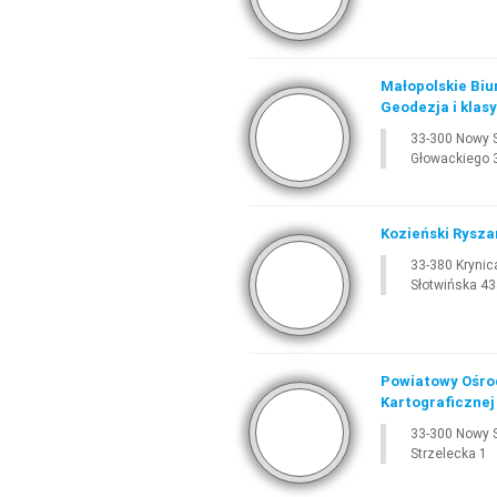
Małopolskie Biur
Geodezja i klas
33-300 Nowy 
Głowackiego 
Kozieński Rysza
33-380 Krynic
Słotwińska 4
Powiatowy Ośro
Kartograficznej
33-300 Nowy 
Strzelecka 1