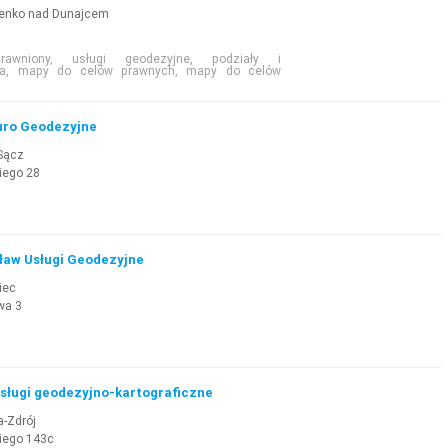
ienko nad Dunajcem
rawniony, usługi geodezyjne, podziały i
nia, mapy do celów prawnych, mapy do celów
uro Geodezyjne
Sącz
iego 28
ław Usługi Geodezyjne
iec
wa 3
Usługi geodezyjno-kartograficzne
a-Zdrój
kiego 143c