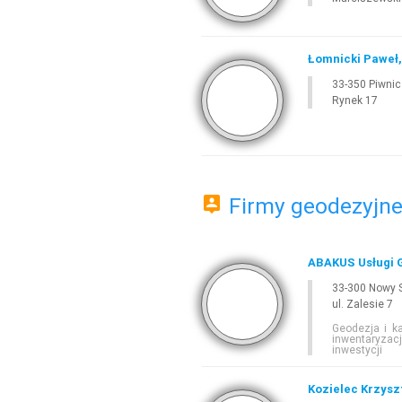
Łomnicki Paweł,
33-350 Piwnic
Rynek 17
Firmy geodezyjne 
ABAKUS Usługi 
33-300 Nowy 
ul. Zalesie 7
Geodezja i ka
inwentaryzac
inwestycji
Kozielec Krzysz