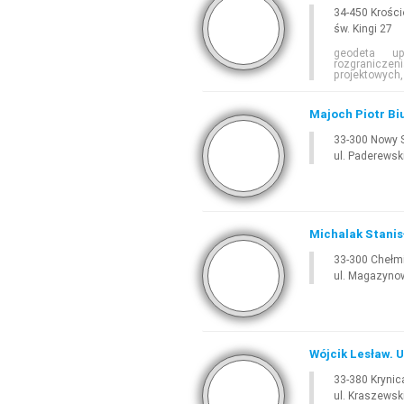
34-450 Krośc
św. Kingi 27
geodeta up
rozgranicze
projektowych,
Majoch Piotr Bi
33-300 Nowy 
ul. Paderewsk
Michalak Stanis
33-300 Chełm
ul. Magazyno
Wójcik Lesław. 
33-380 Krynic
ul. Kraszews