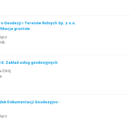
o Geodezji i Terenów Rolnych Sp. z o.o.
yfikacja gruntów
Sącz
34b
rd. Zakład usług geodezyjnych
a-Zdrój
3a
dek Dokumentacji Geodezyjno -
Sącz