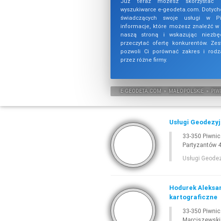
Już teraz możesz skorzystać 
wyszukiwarce e-geodeta.com. Dotychc
świadczących swoje usługi w Piw
informacje, które możesz znaleźć w
naszą stroną i wskazując niezbę
przeczytać ofertę konkurentów. Zes
pozwoli Ci porównać zakres i rodz
przez różne firmy.
E-
GEODETA
.COM
»
MAŁOPOLSKIE
»
PIW
Usługi Geodezyj
33-350 Piwnic
Partyzantów 
Usługi Geodez
Hodurek Aleksan
kartograficzne
33-350 Piwnic
Marciszewski