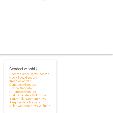
Geodeci w pobliżu
Geodeta Stary Sącz
Geodeta
Leaflet
Nowy Sącz
Geodeta
Krościenko Nad
Dunajcem
Geodeta
Grybów
Geodeta
Limanowa
Geodeta
Gorlice
Geodeta Bukowina
Tatrzańska
Geodeta Nowy
Targ
Geodeta Mszana
Dolna
Geodeta Nowy Wiśnicz