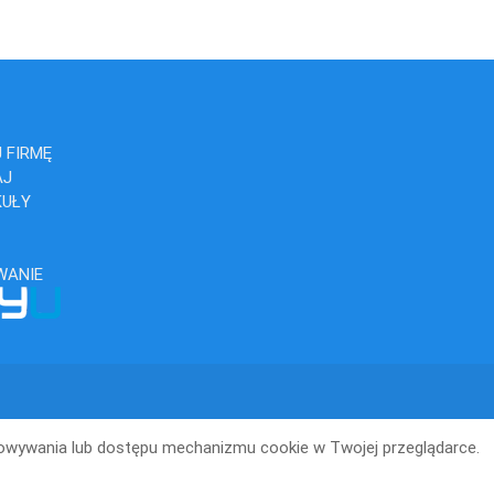
 FIRMĘ
AJ
KUŁY
WANIE
howywania lub dostępu mechanizmu cookie w Twojej przeglądarce.