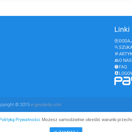
Linki
DODAJ
SZUK
ARTY
O NAS
FAQ
LOGO
pyright © 2015
e-geodeta.com
Polityką Prywatności
. Możesz samodzielnie określić warunki przec