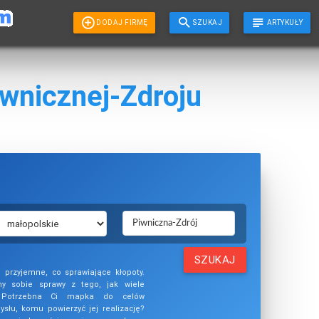
DODAJ FIRMĘ
SZUKAJ
ARTYKUŁY
iwnicznej-Zdroju
SZUKAJ
przyjemne, co sprawiające kłopoty.
y sobie sprawy z tego, jak wiele
ć. Potrzebna Ci mapka do celów
słu, komu powierzyć jej realizację?