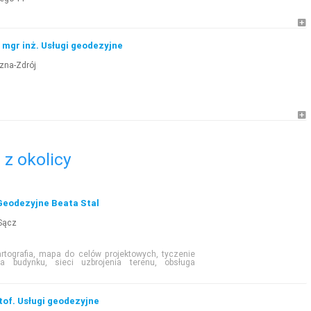
 mgr inż. Usługi geodezyjne
zna-Zdrój
z okolicy
Geodezyjne Beata Stal
Sącz
rtografia, mapa do celów projektowych, tyczenie
ja budynku, sieci uzbrojenia terenu, obsługa
tof. Usługi geodezyjne