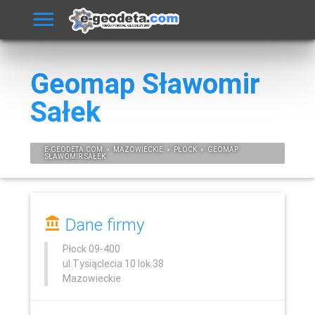
Geomap Sławomir
Sałek
E-
GEODETA
.COM
»
MAZOWIECKIE
»
PŁOCK
»
GEOMAP
SŁAWOMIR SAŁEK
Dane firmy
Płock
09-400
ul.Tysiąclecia 10 lok.38
Mazowieckie