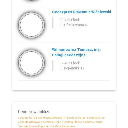
Geoexpres Sławomir Wiśniewski
09-410 Płock
ul. Ofiar Katynia 6
Wilmanowicz Tomasz, inż.
Usługi geodezyjne
09-407 Płock
ul. Kopernika 19
Geodeci w pobliżu
Geodeta Stara Biała
Geodeta Gostynin
Geodeta Sierpc
Geodeta Kutno
Geodeta Włocławek
Geodeta Lipno
Geodeta Płońsk
Geodeta Łowicz
Geodeta Brześć Kujawski
Geodeta Sochaczew