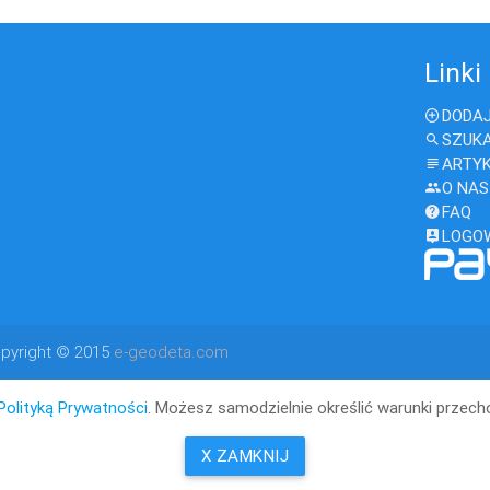
Linki
DODAJ
SZUK
ARTY
O NAS
FAQ
LOGO
pyright © 2015
e-geodeta.com
Polityką Prywatności
. Możesz samodzielnie określić warunki przec
X ZAMKNIJ