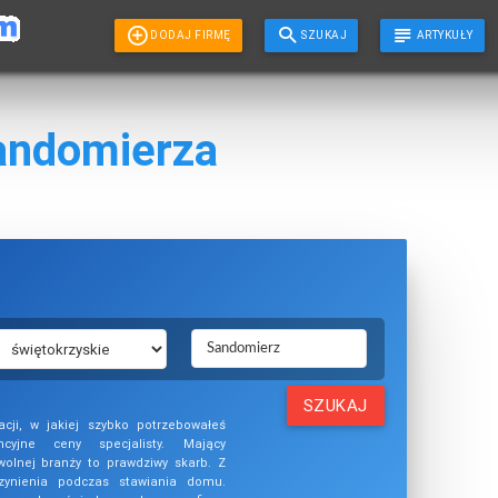
DODAJ FIRMĘ
SZUKAJ
ARTYKUŁY
andomierza
SZUKAJ
cji, w jakiej szybko potrzebowałeś
cyjne ceny specjalisty. Mający
wolnej branży to prawdziwy skarb. Z
ynienia podczas stawiania domu.