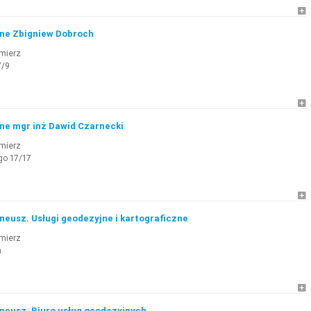
jne Zbigniew Dobroch
mierz
7/9
ne mgr inż Dawid Czarnecki
mierz
o 17/17
neusz. Usługi geodezyjne i kartograficzne
mierz
a
neusz. Biuro usług geodezyjnych