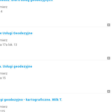
mierz
 4
w Usługi Geodezyjne
mierz
a 17a lok. 13
. Usługi geodezyjne
mierz
za 15
i geodezyjno - kartograficzne. Wilk T.
mierz
 115