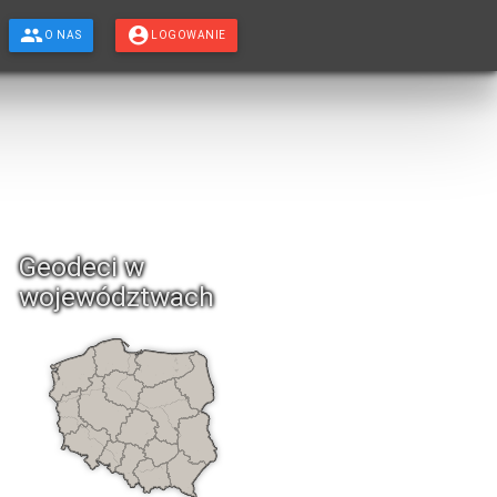
O NAS
LOGOWANIE
Geodeci w
województwach