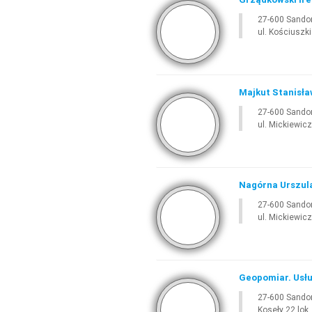
27-600 Sando
ul. Kościuszki
Majkut Stanisła
27-600 Sando
ul. Mickiewicz
Nagórna Urszula
27-600 Sando
ul. Mickiewic
Geopomiar. Usług
27-600 Sando
Koseły 22 lok.