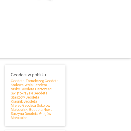
Geodeci w pobliżu
Geodeta Tarnobrzeg
Geodeta
Stalowa Wola
Geodeta
Nisko
Geodeta Ostrowiec
Leaflet
Świętokrzyski
Geodeta
Staszów
Geodeta
Kraśnik
Geodeta
Mielec
Geodeta Sokołów
Małopolski
Geodeta Nowa
Sarzyna
Geodeta Głogów
Małopolski