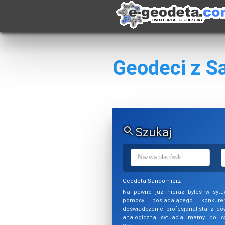
Geodeci z S
Szukaj
Geodeta Sandomierz
Na pewno już nieraz byłeś w sytua
pomocy posiadającego konkuren
doświadczenie profesjonalista z do
analogiczną sytuacją mamy do cz