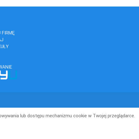
 FIRMĘ
AJ
KUŁY
WANIE
howywania lub dostępu mechanizmu cookie w Twojej przeglądarce.