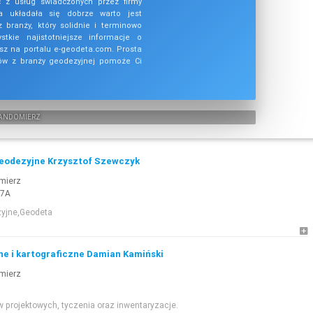
z usług świadczonych przez firmy
a układała się dobrze warto jest
z branży, który solidnie i terminowo
stkie najistotniejsze informacje o
sz na portalu e-geodeta.com. Prosta
tów z branży geodezyjnej pomoże Ci
ANDOMIERZ
Geodezyjne Krzysztof Szewczyk
mierz
17A
zyjne,Geodeta
ne i kartograficzne Damian Kamiński
mierz
 projektowych, tyczenia oraz inwentaryzacje.