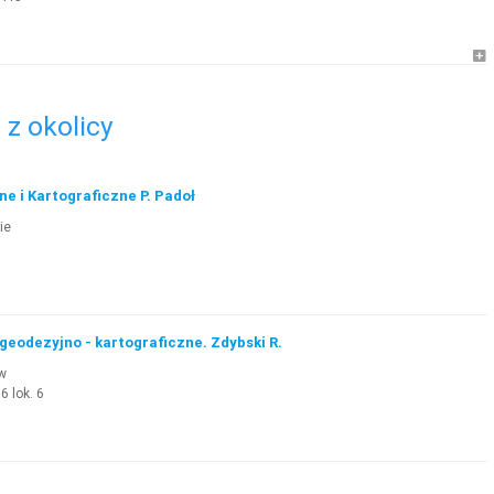
z okolicy
e i Kartograficzne P. Padoł
ie
geodezyjno - kartograficzne. Zdybski R.
w
6 lok. 6