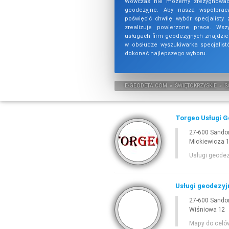
Wówczas nie możemy zrezygnować 
geodezyjne. Aby nasza współprac
poświęcić chwilę wybór specjalisty 
zrealizuje powierzone prace. Wszy
usługach firm geodezyjnych znajdzie
w obsłudze wyszukiwarka specjalis
dokonać najlepszego wyboru.
E-
GEODETA
.COM
»
ŚWIĘTOKRZYSKIE
»
S
Torgeo Usługi 
27-600 Sando
Mickiewicza 
Usługi geode
Usługi geodezyj
27-600 Sando
Wiśniowa 12
Mapy do celów