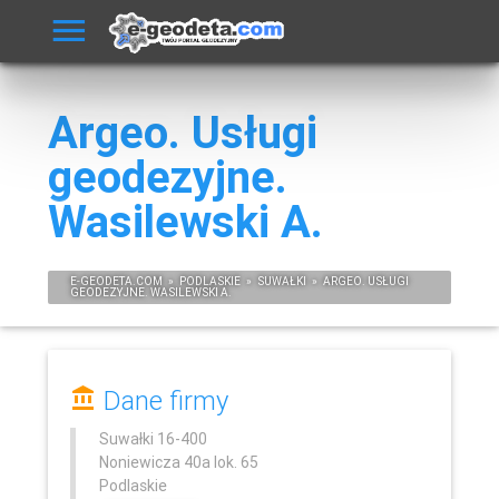
Argeo. Usługi
geodezyjne.
Wasilewski A.
E-
GEODETA
.COM
»
PODLASKIE
»
SUWAŁKI
»
ARGEO. USŁUGI
GEODEZYJNE. WASILEWSKI A.
Dane firmy
Suwałki
16-400
Noniewicza 40a lok. 65
Podlaskie