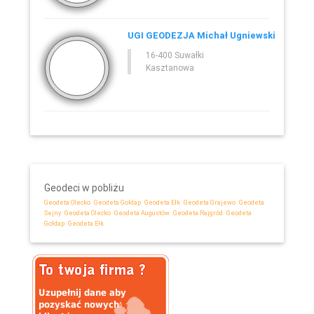
UGI GEODEZJA Michał Ugniewski
16-400 Suwałki
Kasztanowa
Geodeci w pobliżu
Geodeta Olecko
Geodeta Gołdap
Geodeta Ełk
Geodeta Grajewo
Geodeta
Sejny
Geodeta Olecko
Geodeta Augustów
Geodeta Rajgród
Geodeta
Gołdap
Geodeta Ełk