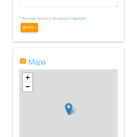
* Wysyłając formularz akceptujesz
regulamin
WYŚLIJ
Mapa
+
−