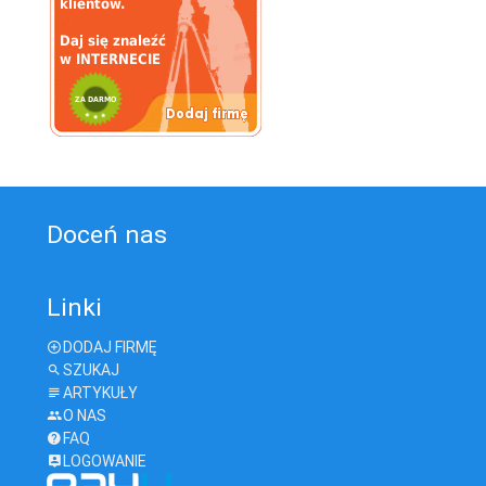
Doceń nas
Linki
DODAJ FIRMĘ
SZUKAJ
ARTYKUŁY
O NAS
FAQ
LOGOWANIE