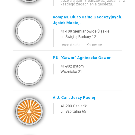
pozwalające zrealizować zadania z
każdego zagadnienia geodezji.
Kompas. Biuro Usług Geodezyjnych.
Jęsiek Maciej.
41-100 Siemianowice Śląskie
ul. Świętej Barbary 12
teren działania Katowice
P.U. "Gawor" Agnieszka Gawor
41-902 Bytom
Woźniaka 21
A.J. Cart Jerzy Paciej
41-203 Czeladź
ul. Szpitalna 65