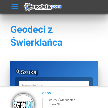
Geodeci z
Świerklańca
Szukaj
GEOMIL
42-622 Świerklaniec
Górna 32