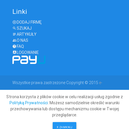
Linki
DODAJ FIRMĘ
SZUKAJ
ARTYKUŁY
O NAS
FAQ
LOGOWANIE
Wszystkie prawa zastrzeżone Copyright © 2015
e-
Strona korzysta z plików cookie w celu realizacji usług zgodnie z
geodeta.com
Polityką Prywatności
. Możesz samodzielnie określić warunki
przechowywania lub dostępu mechanizmu cookie w Twojej
przeglądarce.
X ZAMKNIJ