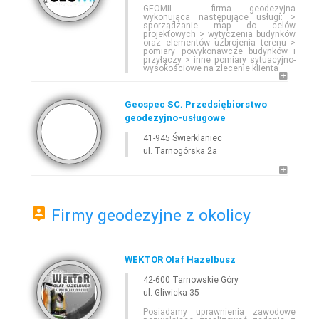
GEOMIL - firma geodezyjna
wykonująca następujące usługi: >
sporządzanie map do celów
SZUKAJ
projektowych > wytyczenia budynków
oraz elementów uzbrojenia terenu >
pomiary powykonawcze budynków i
przyłączy > inne pomiary sytuacyjno-
wysokościowe na zlecenie klienta
E-
GEODETA
.COM
»
ŚLĄSKIE
»
ŚWIERKLANIEC
Geospec SC. Przedsiębiorstwo
geodezyjno-usługowe
41-945 Świerklaniec
ul. Tarnogórska 2a
Firmy geodezyjne z okolicy
Leaflet
WEKTOR Olaf Hazelbusz
42-600 Tarnowskie Góry
ul. Gliwicka 35
Posiadamy uprawnienia zawodowe