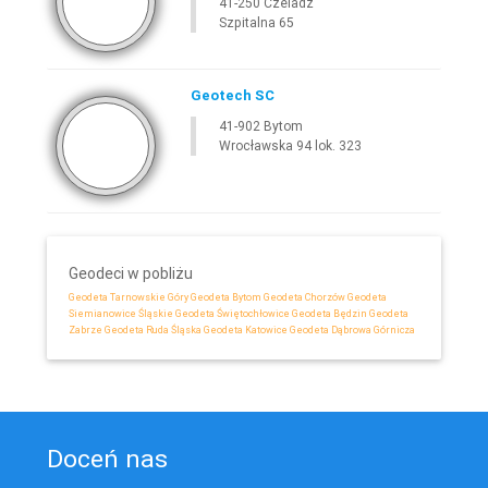
41-250 Czeladź
Szpitalna 65
Geotech SC
41-902 Bytom
Wrocławska 94 lok. 323
Geodeci w pobliżu
Geodeta Tarnowskie Góry
Geodeta Bytom
Geodeta Chorzów
Geodeta
Siemianowice Śląskie
Geodeta Świętochłowice
Geodeta Będzin
Geodeta
Zabrze
Geodeta Ruda Śląska
Geodeta Katowice
Geodeta Dąbrowa Górnicza
Doceń nas