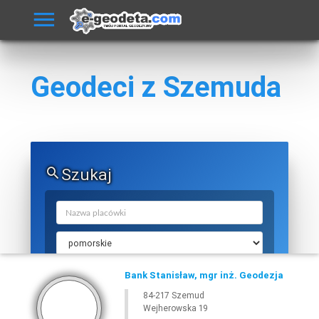
Geodeci z Szemuda
Szukaj
Bank Stanisław, mgr inż. Geodezja
84-217 Szemud
Wejherowska 19
SZUKAJ