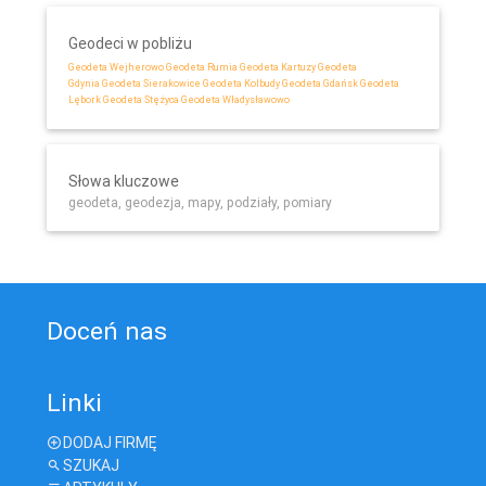
Geodeci w pobliżu
Geodeta Wejherowo
Geodeta Rumia
Geodeta Kartuzy
Geodeta
Gdynia
Geodeta Sierakowice
Geodeta Kolbudy
Geodeta Gdańsk
Geodeta
Lębork
Geodeta Stężyca
Geodeta Władysławowo
Słowa kluczowe
geodeta, geodezja, mapy, podziały, pomiary
Doceń nas
Linki
DODAJ FIRMĘ
SZUKAJ