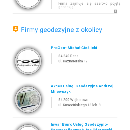
Firma zajmuje się szeroko pojętą
geodezją.
E-
GEODETA
.COM
»
POMORSKIE
»
SZEMUD
Firmy geodezyjne z okolicy
ProGeo- Michał Cieślicki
84-240 Reda
ul. Kazimierska 19
Akces Usługi Geodezyjne Andrzej
Leaflet
Milewczyk
84-200 Wejherowo
ul. Kusocińskiego 13 lok. 8
Inwar Biuro Usług Geodezyjno-
Kartograficznych Jan Ożarowski