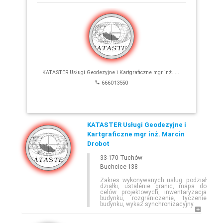
E-
GEODETA
.COM
»
MAŁOPOLSKIE
»
TUCHÓW
K
ATASTER Usługi Geodezyjne i Kartgraficzne mgr inż. Marcin Drobot
666013550
KATASTER Usługi Geodezyjne i
Kartgraficzne mgr inż. Marcin
Drobot
Leaflet
33-170 Tuchów
Buchcice 138
Zakres wykonywanych usług: podział
działki, ustalenie granic, mapa do
celów projektowych, inwentaryzacja
budynku, rozgraniczenie, tyczenie
budynku, wykaz synchronizacyjny.