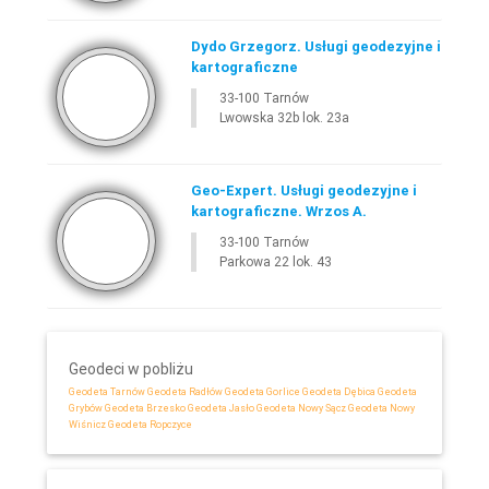
Dydo Grzegorz. Usługi geodezyjne i
kartograficzne
33-100 Tarnów
Lwowska 32b lok. 23a
Geo-Expert. Usługi geodezyjne i
kartograficzne. Wrzos A.
33-100 Tarnów
Parkowa 22 lok. 43
Geodeci w pobliżu
Geodeta Tarnów
Geodeta Radłów
Geodeta Gorlice
Geodeta Dębica
Geodeta
Grybów
Geodeta Brzesko
Geodeta Jasło
Geodeta Nowy Sącz
Geodeta Nowy
Wiśnicz
Geodeta Ropczyce