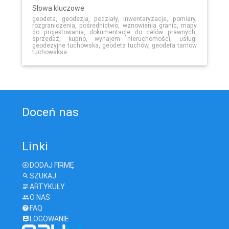
Słowa kluczowe
geodeta, geodezja, podziały, inwentaryzacje, pomiary,
rozgraniczenia, pośrednictwo, wznowienia granic, mapy
do projektowania, dokumentacje do celów prawnych,
sprzedaż, kupno, wynajem nieruchomości, usługi
geodezyjne tuchowska, geodeta tuchów, geodeta tarnow
tuchowsksa
Doceń nas
Linki
DODAJ FIRMĘ
SZUKAJ
ARTYKUŁY
O NAS
FAQ
LOGOWANIE