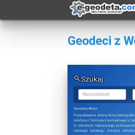
Geodeci z W
Szukaj
Geodeta Wolin
Poszukiwanie dobrej firmy kartografi
telefonu i formularz kontaktowy to ty
Ci odnaleźć najlepszego profesjonal
naszego katalogu możesz odnaleź