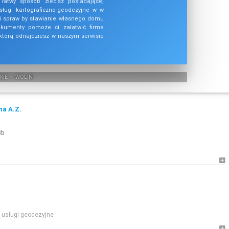
łatwy sposób zlecisz posiadającej
sługi kartograficzno-geodezyjne w w
i i spraw by stawianie własnego domu
okumenty pomoże ci załatwić firma
 którą odnajdziesz w naszym serwisie
KIE
»
WOLIN
a A.Z.
3b
usługi geodezyjne