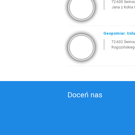
72-600 Świno
Jana z Kolna 8
Geopomiar. Usłu
72-602 Świno
Rogozińskieg
Doceń nas