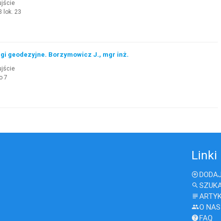
ujście
 lok. 23
gi geodezyjne. Borzymowicz J., mgr inż.
ujście
o 7
Linki
DODAJ
SZUK
ARTY
O NAS
FAQ