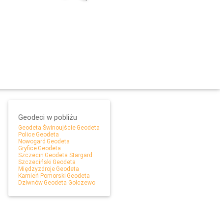
Geodeci w pobliżu
Geodeta Świnoujście
Geodeta
Police
Geodeta
Nowogard
Geodeta
Gryfice
Geodeta
Leaflet
Szczecin
Geodeta Stargard
Szczeciński
Geodeta
Międzyzdroje
Geodeta
Kamień Pomorski
Geodeta
Dziwnów
Geodeta Golczewo