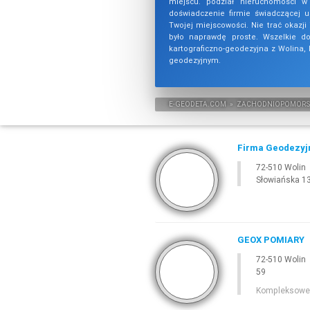
miejscu. podział nieruchomości w 
doświadczenie firmie świadczącej u
Twojej miejscowości. Nie trać okazj
było naprawdę proste. Wszelkie d
kartograficzno-geodezyjna z Wolina,
geodezyjnym.
E-
GEODETA
.COM
»
ZACHODNIOPOMORS
Firma Geodezyjn
72-510 Wolin
Słowiańska 1
GEOX POMIARY
72-510 Wolin
59
Kompleksowe 