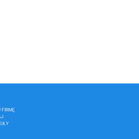
 FIRMĘ
AJ
KUŁY