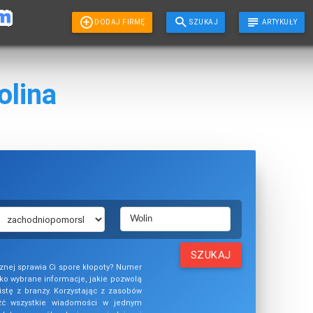
DODAJ FIRMĘ
SZUKAJ
ARTYKUŁY
olina
SZUKAJ
cznej sprawia Ci spore kłopoty? Numer
lko wybrane informacje, jakie pozwolą
istę z branży. Korzystając z zasobów
ć wszystkie wiadomości w jednym