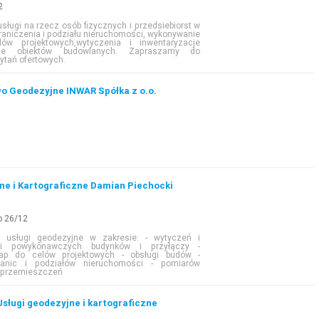
2
ługi na rzecz osób fizycznych i przedsiebiorst w
raniczenia i podziału nieruchomości, wykonywanie
w projektowych,wytyczenia i inwentaryzacje
ze obiektów budowlanych. Zapraszamy do
ytań ofertowych.
o Geodezyjne INWAR Spółka z o.o.
ne i Kartograficzne Damian Piechocki
o 26/12
 usługi geodezyjne w zakresie: - wytyczeń i
cji powykonawczych budynków i przyłączy -
ap do celów projektowych - obsługi budów -
anic i podziałów nieruchomości - pomiarów
i przemieszczeń
Usługi geodezyjne i kartograficzne