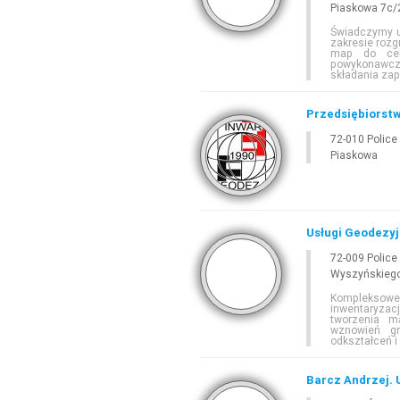
Piaskowa 7c/
Świadczymy us
zakresie rozg
map do celó
powykonawc
składania zap
Przedsiębiorstw
72-010 Police
Piaskowa
Usługi Geodezyj
72-009 Police
Wyszyńskieg
Kompleksowe
inwentaryza
tworzenia m
wznowień gr
odkształceń 
Barcz Andrzej. 