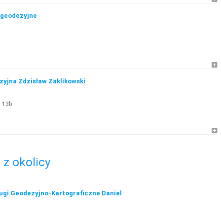
i geodezyjne
yjna Zdzisław Zaklikowski
a 13b
z okolicy
ugi Geodezyjno-Kartograficzne Daniel