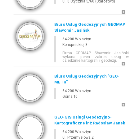
ul. 5 Stycznia 5/60 (Starostwo)
SZUKAJ
Biuro Usług Geodezyjnych GEOMAP
Sławomir Jasiński
64-200 Wolsztyn
E-
GEODETA
.COM
»
WIELKOPOLSKIE
»
WOLSZTYN
Konopnickiej 3
Firma GEOMAP Sławomir Jasiński
wykona pełen zakres usług w
dziedzinie kartografii i geodezji.
Biuro Usług Geodezyjnych "GEO-
METR"
64-200 Wolsztyn
Leaflet
Górna 16
GEO-GIS Usługi Geodezyjno-
Kartograficzne inż Radosław Janek
64-200 Wolsztyn
ul. Przemysłowa 2