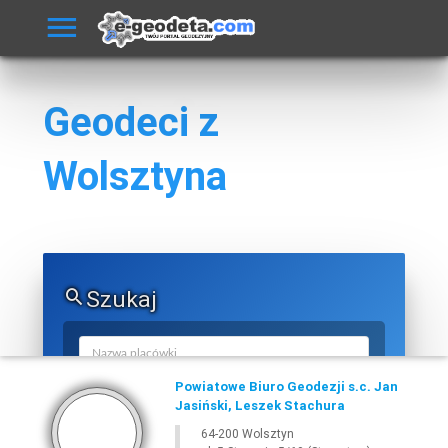
Geodeci z
Wolsztyna
Szukaj
Powiatowe Biuro Geodezji s.c. Jan
Jasiński, Leszek Stachura
64-200 Wolsztyn