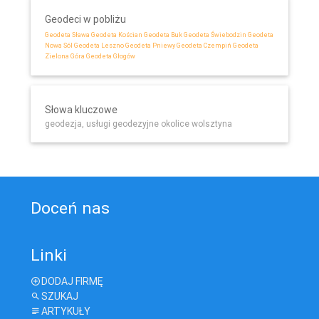
Geodeci w pobliżu
Geodeta Sława
Geodeta Kościan
Geodeta Buk
Geodeta Świebodzin
Geodeta
Nowa Sól
Geodeta Leszno
Geodeta Pniewy
Geodeta Czempiń
Geodeta
Zielona Góra
Geodeta Głogów
Słowa kluczowe
geodezja, usługi geodezyjne okolice wolsztyna
Doceń nas
Linki
DODAJ FIRMĘ
SZUKAJ
ARTYKUŁY