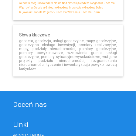
Geodeta Mogilno
Geodeta Nakło Nad Notecią
Geodeta Bydgoszcz
Geodeta
Wągrowiec
Geodeta Gniezno
Geodeta Inowrocław
Geodeta Solec
Kujawski
Geodeta Więcbork
Geodeta Września
Geodeta Toruń
Słowa kluczowe
geodeta, geodezja, usługi geodezyjne, mapy geodezyjne,
geodezyjna obsługa inwestycji, pomiary realizacyjne,
mapy, podziały nieruchomości, pomiary geodezyjne,
pomiary powykonawcze, wznowienia granic, usługi
geodezyjne, pomiary sytuacyjno-wysokościowe, wstępne
projekty podziału nieruchomości, rozgraniczania
nieruchomości, tyczenie i inwentaryzacja powykonawczą
budynków
Doceń nas
Linki
DODAJ FIRMĘ