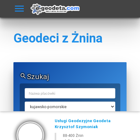
Geodeci z Żnina
Szukaj
Usługi Geodezyjne Geodeta
Krzysztof Szymoniak
88-400 Żnin
SZUKAJ