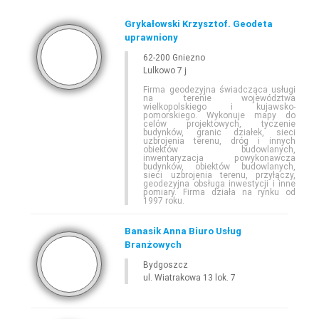
Grykałowski Krzysztof. Geodeta
uprawniony
62-200 Gniezno
Lulkowo 7 j
Firma geodezyjna świadcząca usługi
na terenie województwa
wielkopolskiego i kujawsko-
pomorskiego. Wykonuje mapy do
celów projektowych, tyczenie
budynków, granic działek, sieci
uzbrojenia terenu, dróg i innych
obiektów budowlanych,
inwentaryzacja powykonawcza
budynków, obiektów budowlanych,
sieci uzbrojenia terenu, przyłączy,
geodezyjna obsługa inwestycji i inne
pomiary. Firma działa na rynku od
1997 roku.
Banasik Anna Biuro Usług
Branżowych
Bydgoszcz
ul. Wiatrakowa 13 lok. 7