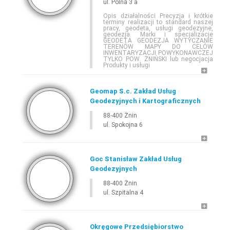
ul. Polna 3 a
Opis działalności Precyzja i krótkie
terminy realizacji to standard naszej
pracy, geodeta, usługi geodezyjne,
geodezja. Marki i specjalizacje
E-
GEODETA
.COM
»
KUJAWSKO-POMORSKIE
»
ŻNIN
GEODETA GEODEZJA WYTYCZANIE
TERENÓW MAPY DO CELÓW
INWENTARYZACJI POWYKONAWCZEJ
TYLKO POW. ŻNIŃSKI lub negocjacja
Produkty i usługi
Geomap S.c. Zakład Usług
Geodezyjnych i Kartograficznych
88-400 Żnin
ul. Spokojna 6
Leaflet
Goc Stanisław Zakład Usług
Geodezyjnych
88-400 Żnin
ul. Szpitalna 4
Okręgowe Przedsiębiorstwo