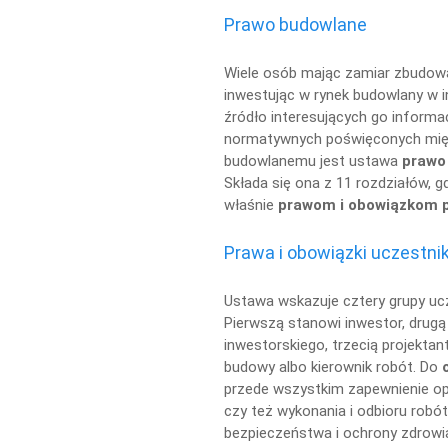
Prawo budowlane
Wiele osób mając zamiar zbudow
inwestując w rynek budowlany w i
źródło interesujących go informa
normatywnych poświęconych mię
budowlanemu jest ustawa
prawo
Składa się ona z 11 rozdziałów, g
właśnie
prawom i obowiązkom 
Prawa i obowiązki uczestn
Ustawa wskazuje cztery grupy u
Pierwszą stanowi inwestor, drugą
inwestorskiego, trzecią projektan
budowy albo kierownik robót. Do
przede wszystkim zapewnienie o
czy też wykonania i odbioru rob
bezpieczeństwa i ochrony zdrowi