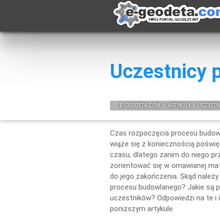
Uczestnicy 
E-
GEODETA
.COM
»
ARTYKULY
»
UCZESTN
Czas rozpoczęcia procesu budowl
wiąże się z koniecznością poświę
czasu, dlatego zanim do niego p
zorientować się w omawianej mate
do jego zakończenia. Skąd należ
procesu budowlanego? Jakie są p
uczestników? Odpowiedzi na te i 
poniższym artykule.