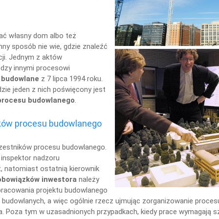
ać własny dom albo też
nny sposób nie wie, gdzie znaleźć
cji. Jednym z aktów
dzy innymi procesowi
 budowlane
z 7 lipca 1994 roku.
dzie jeden z nich poświęcony jest
procesu budowlanego
.
ików procesu budowlanego
czestników procesu budowlanego.
 inspektor nadzoru
t, natomiast ostatnią kierownik
obowiązków inwestora
należy
pracowania projektu budowlanego
ót budowlanych, a więc ogólnie rzecz ujmując zorganizowanie proc
a. Poza tym w uzasadnionych przypadkach, kiedy prace wymagają sz