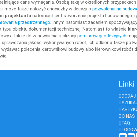
ełniające dane wymagania. Osobą taką w określonych przypadkach
cji może także nałożyć chociażby w decyzji o
pozwoleniu na budow
i projektanta
natomiast jest stworzenie projektu budowlanego 
rowania przestrzennego
. Innym natomiast zadaniem spoczywający
 typu obiektu dokumentacji technicznej. Natomiast to właśnie
kie
owy a także do zapewnienia realizacji
pomiarów geodezyjnych
mają
 sprawdzania jakości wykonywanych robót, ich odbiór a także potw
 wydawać polecenia kierownikowi budowy albo kierownikowi robót 
wie.
Linki
DODAJ 
SZUKA
ARTYK
O NAS
FAQ
LOGOW