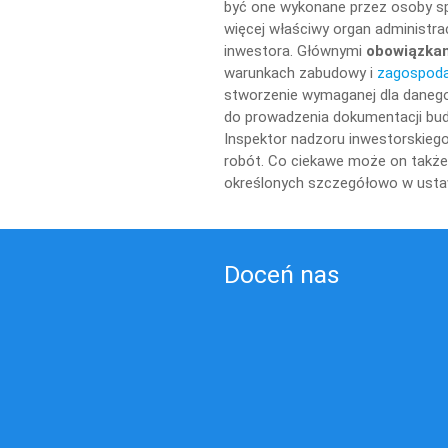
być one wykonane przez osoby sp
więcej właściwy organ administra
inwestora. Głównymi
obowiązkam
warunkach zabudowy i
zagospoda
stworzenie wymaganej dla danego
do prowadzenia dokumentacji bud
Inspektor nadzoru inwestorskiego
robót. Co ciekawe może on także
określonych szczegółowo w usta
Doceń nas