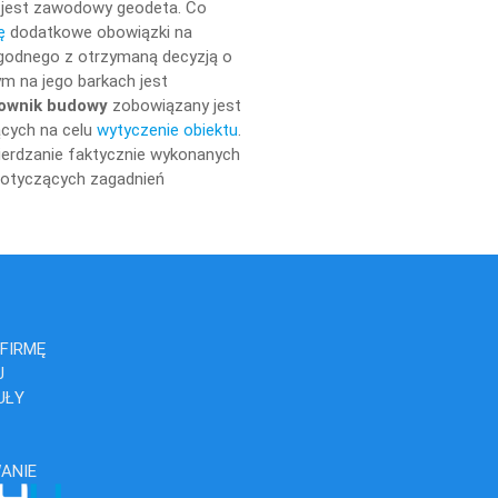
 jest zawodowy geodeta. Co
ę
dodatkowe obowiązki na
zgodnego z otrzymaną decyzją o
m na jego barkach jest
rownik budowy
zobowiązany jest
cych na celu
wytyczenie obiektu
.
ierdzanie faktycznie wykonanych
dotyczących zagadnień
FIRMĘ
J
UŁY
ANIE