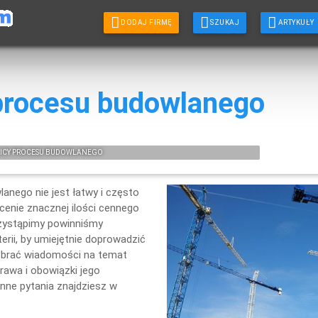
DODAJ FIRMĘ
SZUKAJ
ARTYKUŁY
procesu budowlanego
ICY PROCESU BUDOWLANEGO
anego nie jest łatwy i często
cenie znacznej ilości cennego
rzystąpimy powinniśmy
rii, by umiejętnie doprowadzić
y brać wiadomości na temat
rawa i obowiązki jego
inne pytania znajdziesz w