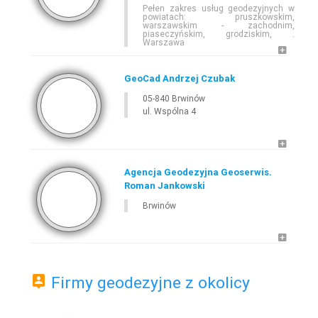
Pełen zakres usług geodezyjnych w
powiatach: pruszkowskim,
warszawskim - zachodnim,
piaseczyńskim, grodziskim, .
Warszawa
E-
GEODETA
.COM
»
MAZOWIECKIE
»
BRWINÓW
GeoCad Andrzej Czubak
05-840 Brwinów
ul. Wspólna 4
Agencja Geodezyjna Geoserwis.
Roman Jankowski
Brwinów
Leaflet
Firmy geodezyjne z okolicy