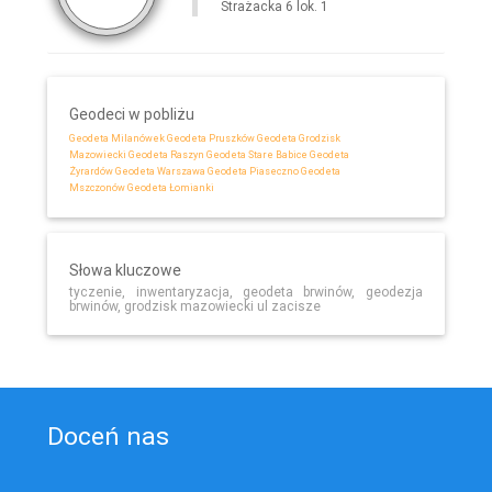
Strażacka 6 lok. 1
Geodeci w pobliżu
Geodeta Milanówek
Geodeta Pruszków
Geodeta Grodzisk
Mazowiecki
Geodeta Raszyn
Geodeta Stare Babice
Geodeta
Żyrardów
Geodeta Warszawa
Geodeta Piaseczno
Geodeta
Mszczonów
Geodeta Łomianki
Słowa kluczowe
tyczenie, inwentaryzacja, geodeta brwinów, geodezja
brwinów, grodzisk mazowiecki ul zacisze
Doceń nas