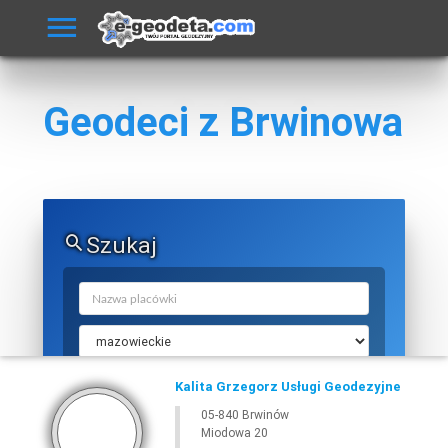
Geodeci z Brwinowa
Szukaj
Kalita Grzegorz Usługi Geodezyjne
05-840 Brwinów
Miodowa 20
SZUKAJ