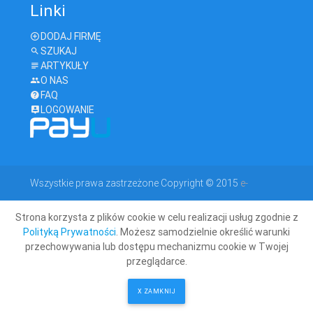
Linki
DODAJ FIRMĘ
SZUKAJ
ARTYKUŁY
O NAS
FAQ
LOGOWANIE
Wszystkie prawa zastrzeżone Copyright © 2015
e-
Strona korzysta z plików cookie w celu realizacji usług zgodnie z
geodeta.com
Polityką Prywatności
. Możesz samodzielnie określić warunki
przechowywania lub dostępu mechanizmu cookie w Twojej
przeglądarce.
X ZAMKNIJ