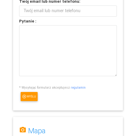
Twój
email
lub
numer telefonu
:
Pytanie :
* Wysyłając formularz akceptujesz
regulamin
WYŚLIJ
Mapa