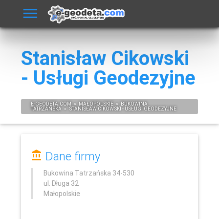
Stanisław Cikowski
- Usługi Geodezyjne
E-
GEODETA
.COM
»
MAŁOPOLSKIE
»
BUKOWINA
TATRZAŃSKA
»
STANISŁAW CIKOWSKI - USŁUGI GEODEZYJNE
Dane firmy
Bukowina Tatrzańska
34-530
ul. Długa 32
Małopolskie