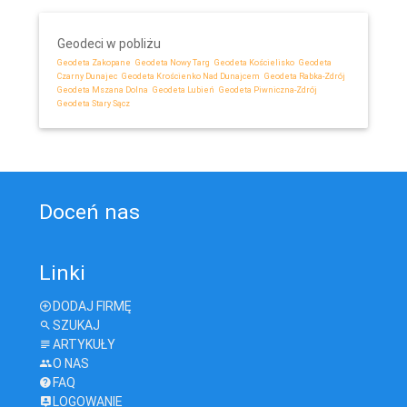
Geodeci w pobliżu
Geodeta Zakopane
Geodeta Nowy Targ
Geodeta Kościelisko
Geodeta
Czarny Dunajec
Geodeta Krościenko Nad Dunajcem
Geodeta Rabka-Zdrój
Geodeta Mszana Dolna
Geodeta Lubień
Geodeta Piwniczna-Zdrój
Geodeta Stary Sącz
Doceń nas
Linki
DODAJ FIRMĘ
SZUKAJ
ARTYKUŁY
O NAS
FAQ
LOGOWANIE