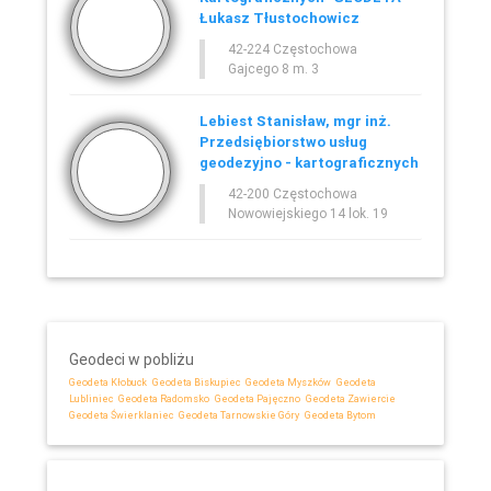
Łukasz Tłustochowicz
42-224 Częstochowa
Gajcego 8 m. 3
Lebiest Stanisław, mgr inż.
Przedsiębiorstwo usług
geodezyjno - kartograficznych
42-200 Częstochowa
Nowowiejskiego 14 lok. 19
Geodeci w pobliżu
Geodeta Kłobuck
Geodeta Biskupiec
Geodeta Myszków
Geodeta
Lubliniec
Geodeta Radomsko
Geodeta Pajęczno
Geodeta Zawiercie
Geodeta Świerklaniec
Geodeta Tarnowskie Góry
Geodeta Bytom