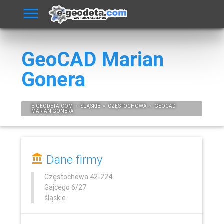
GeoCAD Marian
Gonera
E-
GEODETA
.COM
»
ŚLĄSKIE
»
CZĘSTOCHOWA
»
GEOCAD
MARIAN GONERA
Dane firmy
Częstochowa
42-224
Gajcego 6/27
śląskie