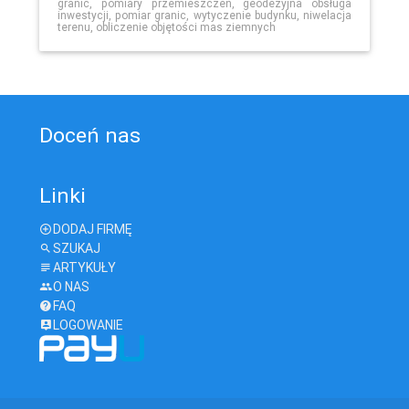
granic, pomiary przemieszczeń, geodezyjna obsługa
inwestycji, pomiar granic, wytyczenie budynku, niwelacja
terenu, obliczenie objętości mas ziemnych
Doceń nas
Linki
DODAJ FIRMĘ
SZUKAJ
ARTYKUŁY
O NAS
FAQ
LOGOWANIE