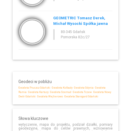
GEOMETRIC Tomasz Derek,
Michał Wysocki Spółka jawna
80-345 Gdańsk
Pomorska 82c/27
Geodeci w pobliżu
Geodeta Pruszcz Gdański
Geodeta Kolbudy
Geodeta Gdynia
Geodeta
Rumia
Geodeta Kartuzy
Geodeta Szemud
Geodeta Tczew
Geodeta Nowy
Dwór Gdański
Geodeta Wejherowo
Geodeta Starogard Gdański
Słowa kluczowe
wytyczenie, mapa do projektu, podział działki, pomiary
geodezyjne, mapa do celów prawnych, wznowienie