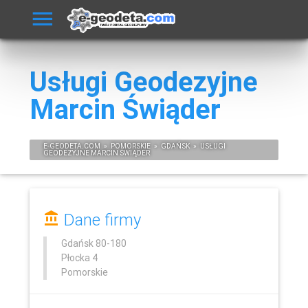
Usługi Geodezyjne
Marcin Świąder
E-
GEODETA
.COM
»
POMORSKIE
»
GDAŃSK
»
USŁUGI
GEODEZYJNE MARCIN ŚWIĄDER
Dane firmy
Gdańsk
80-180
Płocka 4
Pomorskie