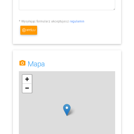
* Wysyłając formularz akceptujesz
regulamin
WYŚLIJ
Mapa
+
−