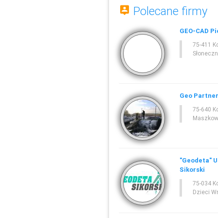
Polecane firmy
GEO-CAD Pi
75-411 K
Słoneczn
Geo Partner
75-640 K
Maszkow
"Geodeta" U
Sikorski
75-034 K
Dzieci W