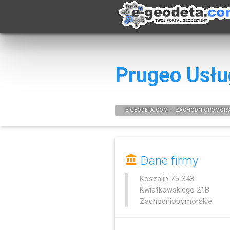
Prugeo Usłu
E-
GEODETA
.COM
»
ZACHODNIOPOMORS
Dane firmy
Koszalin
75-343
Kwiatkowskiego 21B
Zachodniopomorskie