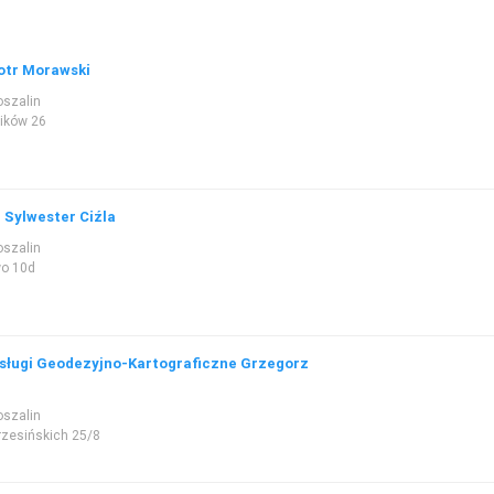
otr Morawski
oszalin
ików 26
 Sylwester Ciźla
oszalin
o 10d
sługi Geodezyjno-Kartograficzne Grzegorz
oszalin
rzesińskich 25/8