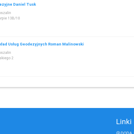
ezyjne Daniel Tusk
oszalin
arpie 13B/10
ład Usług Geodezyjnych Roman Malinowski
oszalin
ńskiego 2
Linki
DODAJ