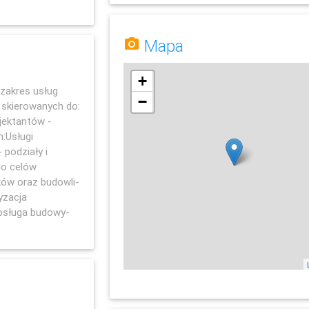
Mapa
+
zakres usług
−
 skierowanych do:
ojektantów -
:Usługi
 podziały i
do celów
ków oraz budowli-
yzacja
bsługa budowy-