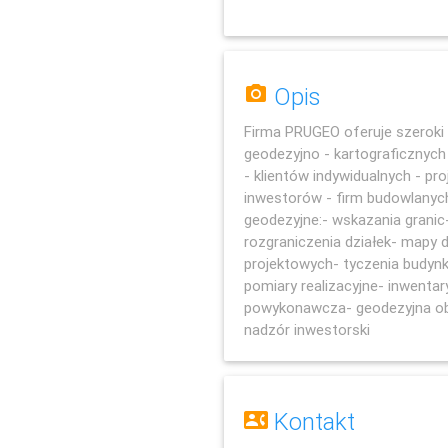
Opis
Firma PRUGEO oferuje szeroki 
geodezyjno - kartograficznych
- klientów indywidualnych - pr
inwestorów - firm budowlanych
geodezyjne:- wskazania granic-
rozgraniczenia działek- mapy 
projektowych- tyczenia budyn
pomiary realizacyjne- inwentar
powykonawcza- geodezyjna o
nadzór inwestorski
Kontakt