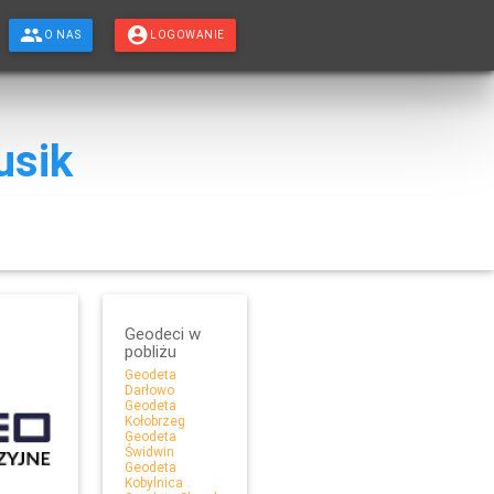
O NAS
LOGOWANIE
usik
Geodeci w
pobliżu
Geodeta
Darłowo
Geodeta
Kołobrzeg
Geodeta
Świdwin
Geodeta
Kobylnica