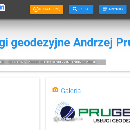
DODAJ FIRMĘ
SZUKAJ
ARTYKUŁY
gi geodezyjne Andrzej Pr
KIE
»
KOSZALIN
»
PRUGEO USŁUGI GEODEZYJNE ANDRZEJ PRUSIK
Galeria