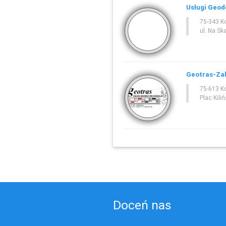
Usługi Geod
75-343 K
ul. Na Sk
Geotras-Zak
75-613 K
Plac Kili
Doceń nas