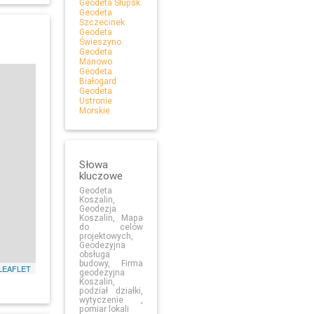
Geodeta Słupsk
Geodeta
Szczecinek
Geodeta
Świeszyno
Geodeta
Manowo
Geodeta
Białogard
Geodeta
Ustronie
Morskie
Słowa
kluczowe
Geodeta
Koszalin,
Geodezja
Leaflet
Koszalin, Mapa
do celów
projektowych,
Geodezyjna
obsługa
budowy, Firma
LEAFLET
geodezyjna
Koszalin,
podział działki,
wytyczenie ,
pomiar lokali