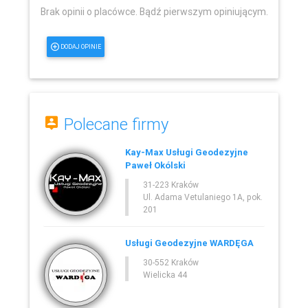
Brak opinii o placówce. Bądź pierwszym opiniującym.
DODAJ OPINIE
Polecane firmy
Kay-Max Usługi Geodezyjne
Paweł Okólski
31-223 Kraków
Ul. Adama Vetulaniego 1A, pok.
201
Usługi Geodezyjne WARDĘGA
30-552 Kraków
Wielicka 44