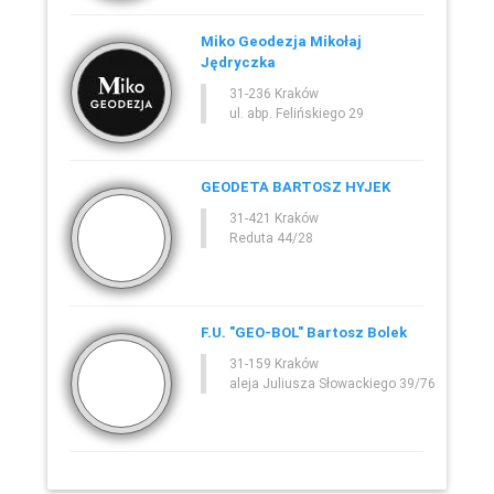
Miko Geodezja Mikołaj
Jędryczka
31-236 Kraków
ul. abp. Felińskiego 29
GEODETA BARTOSZ HYJEK
31-421 Kraków
Reduta 44/28
F.U. "GEO-BOL" Bartosz Bolek
31-159 Kraków
aleja Juliusza Słowackiego 39/76