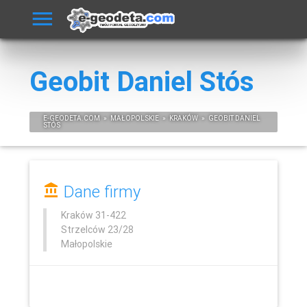
Geobit Daniel Stós
E-
GEODETA
.COM
»
MAŁOPOLSKIE
»
KRAKÓW
»
GEOBIT DANIEL
STÓS
Dane firmy
Kraków
31-422
Strzelców 23/28
Małopolskie