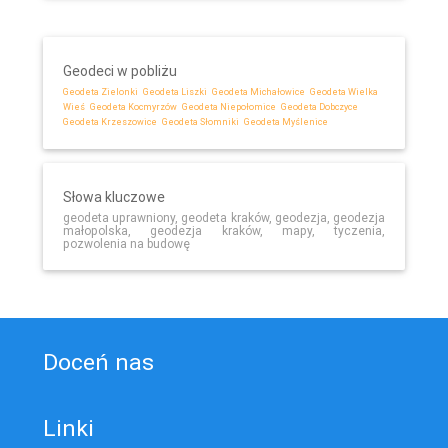
Geodeci w pobliżu
Geodeta Zielonki
Geodeta Liszki
Geodeta Michałowice
Geodeta Wielka
Wieś
Geodeta Kocmyrzów
Geodeta Niepołomice
Geodeta Dobczyce
Geodeta Krzeszowice
Geodeta Słomniki
Geodeta Myślenice
Słowa kluczowe
geodeta uprawniony, geodeta kraków, geodezja, geodezja
małopolska, geodezja kraków, mapy, tyczenia,
pozwolenia na budowę
Doceń nas
Linki