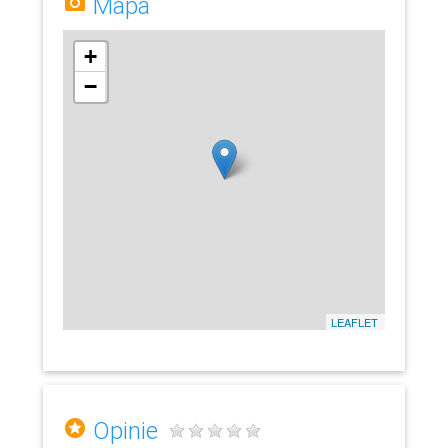
Mapa
+
−
LEAFLET
Opinie