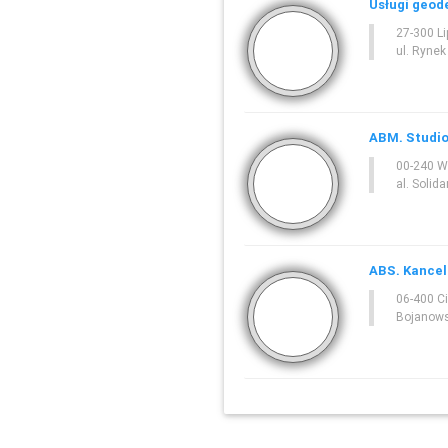
Usługi geod
27-300 L
ul. Rynek
ABM. Studio
00-240 
al. Solid
ABS. Kancel
06-400 C
Bojanows