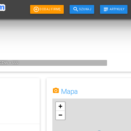
DODAJ FIRMĘ
SZUKAJ
ARTYKUŁY
EDZNA
»
UUU
Mapa
+
−