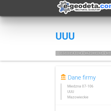
UUU
E-
GEODETA
.COM
»
MAZOWIECKIE
»
MI
Dane firmy
Miedzna
07-106
UUU
Mazowieckie