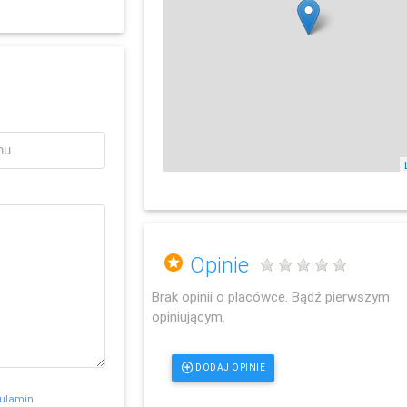
Opinie
Brak opinii o placówce. Bądź pierwszym
opiniującym.
DODAJ OPINIE
ulamin