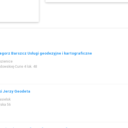
gorz Barszcz Usługi geodezyjne i kartograficzne
ozienice
odowskiej-Curie 4 lok. 48
i Jerzy Geodeta
asielsk
rska 56