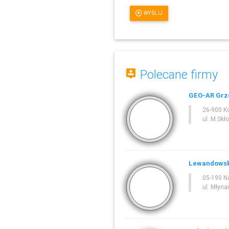
WYŚLIJ
Polecane firmy
GEO-AR Grze
26-900 K
ul. M.Skł
Lewandowsk
05-190 N
ul. Młyna