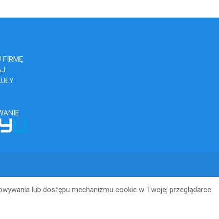
 FIRMĘ
AJ
KUŁY
WANIE
howywania lub dostępu mechanizmu cookie w Twojej przeglądarce.