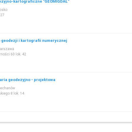
ezyjno-kartograficzne "GEOMIGDAŁ"
ipsko
 27
 geodezji i kartografii numerycznej
Warszawa
arności 60 lok. 42
aria geodezyjno - projektowa
iechanów
kiego 8 lok. 14