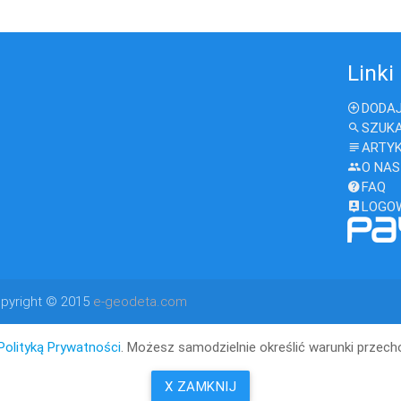
Linki
DODAJ
SZUK
ARTY
O NAS
FAQ
LOGO
pyright © 2015
e-geodeta.com
Polityką Prywatności
. Możesz samodzielnie określić warunki przec
X ZAMKNIJ