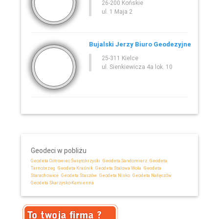
26-200 Końskie
ul. 1 Maja 2
Bujalski Jerzy Biuro Geodezyjne
25-311 Kielce
ul. Sienkiewicza 4a lok. 10
Geodeci w pobliżu
Geodeta Ostrowiec Świętokrzyski
Geodeta Sandomierz
Geodeta
Tarnobrzeg
Geodeta Kraśnik
Geodeta Stalowa Wola
Geodeta
Starachowice
Geodeta Staszów
Geodeta Nisko
Geodeta Nałęczów
Geodeta Skarżysko-Kamienna