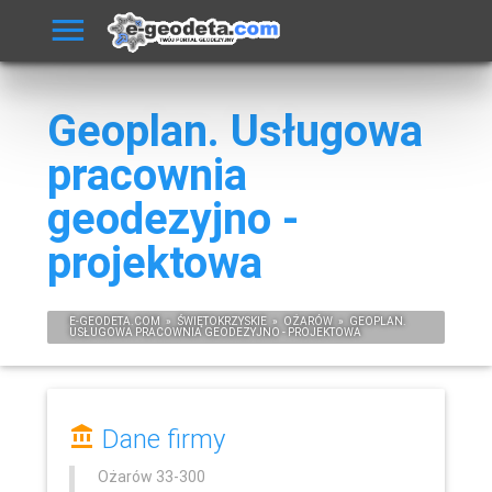
Geoplan. Usługowa
pracownia
geodezyjno -
projektowa
E-
GEODETA
.COM
»
ŚWIĘTOKRZYSKIE
»
OŻARÓW
»
GEOPLAN.
USŁUGOWA PRACOWNIA GEODEZYJNO - PROJEKTOWA
Dane firmy
Ożarów
33-300