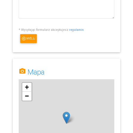
* Wysyłając formularz akceptujesz
regulamin
WYŚLIJ
Mapa
+
−