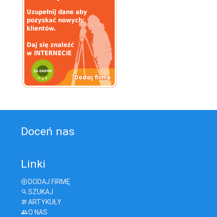
Doceń nas
Linki
DODAJ FIRMĘ
SZUKAJ
ARTYKUŁY
O NAS