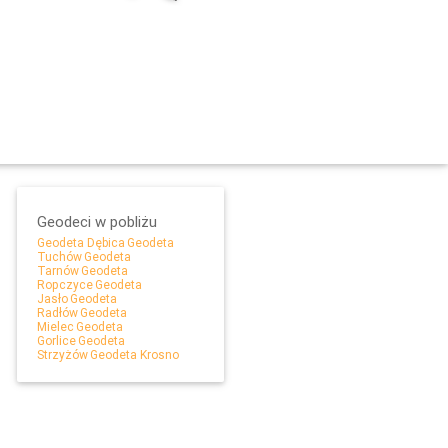
Geodeci w pobliżu
Geodeta Dębica
Geodeta
Tuchów
Geodeta
Tarnów
Geodeta
Ropczyce
Geodeta
Jasło
Geodeta
Leaflet
Radłów
Geodeta
Mielec
Geodeta
Gorlice
Geodeta
Strzyżów
Geodeta Krosno