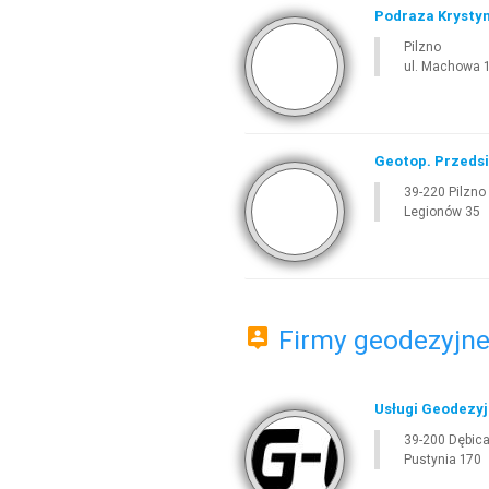
Podraza Krystyn
Pilzno
ul. Machowa 
Geotop. Przeds
39-220 Pilzno
Legionów 35
Firmy geodezyjne 
Usługi Geodezyj
39-200 Dębic
Pustynia 170