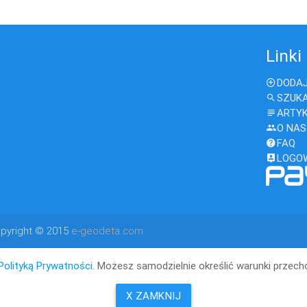
Linki
DODAJ
SZUK
ARTY
O NAS
FAQ
LOGO
pyright © 2015
e-geodeta.com
Polityką Prywatności
. Możesz samodzielnie określić warunki przec
X ZAMKNIJ