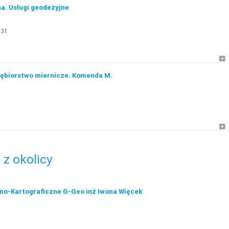
a. Usługi geodezyjne
131
iębiorstwo miernicze. Komenda M.
z okolicy
no-Kartograficzne G-Geo inż Iwona Więcek
a