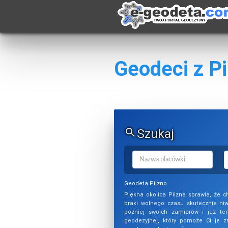
Geodeci z Pi
Szukaj
Geodeta Pilzno
Piękna okolica Pilzna sprawia, że c
braki wolnego czasu skutecznie ni
później swoich zamiarów i już ter
geodezyjnej, który pomoże Ci je zr