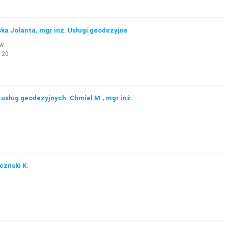
a Jolanta, mgr inż. Usługi geodezyjne
ów
 20
 usług geodezyjnych. Chmiel M., mgr inż.
a
zński K.
a