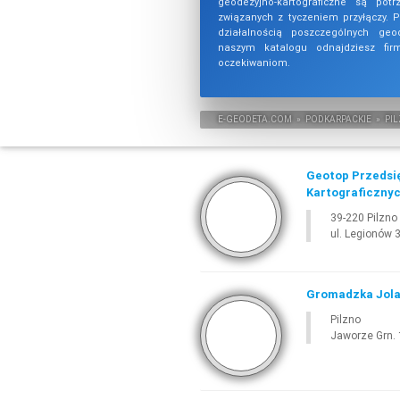
geodezyjno-kartograficzne są pot
związanych z tyczeniem przyłączy. 
działalnością poszczególnych ge
naszym katalogu odnajdziesz fi
oczekiwaniom.
E-
GEODETA
.COM
»
PODKARPACKIE
»
PI
Geotop Przedsi
Kartograficzny
39-220 Pilzno
ul. Legionów 
Gromadzka Jola
Pilzno
Jaworze Grn. 