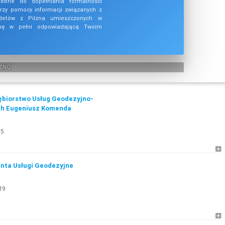
rzebne do dopełniania formalności
Przy pomocy informacji związanych z
odetów z Pilzna umieszczonych w
rmę w pełni odpowiadającą Twoim
LZNO
ębiorstwo Usług Geodezyjno-
ch Eugeniusz Komenda
35
nta Usługi Geodezyjne
19