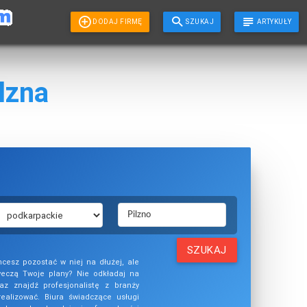
DODAJ FIRMĘ
SZUKAJ
ARTYKUŁY
lzna
SZUKAJ
hcesz pozostać w niej na dłużej, ale
weczą Twoje plany? Nie odkładaj na
az znajdź profesjonalistę z branży
ealizować. Biura świadczące usługi