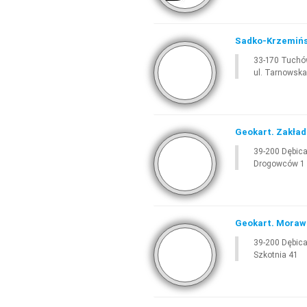
Sadko-Krzemińsk
33-170 Tuch
ul. Tarnowska
Geokart. Zakład
39-200 Dębic
Drogowców 1
Geokart. Morawc
39-200 Dębic
Szkotnia 41