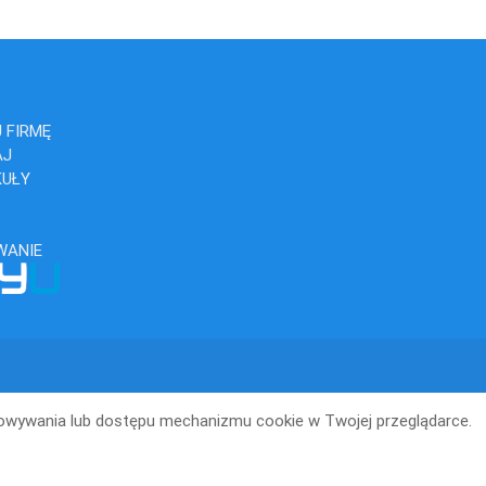
 FIRMĘ
AJ
KUŁY
WANIE
howywania lub dostępu mechanizmu cookie w Twojej przeglądarce.