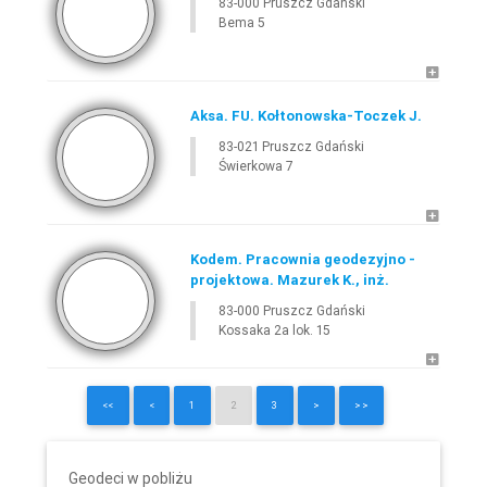
83-000 Pruszcz Gdański
Bema 5
Aksa. FU. Kołtonowska-Toczek J.
83-021 Pruszcz Gdański
Świerkowa 7
Kodem. Pracownia geodezyjno -
projektowa. Mazurek K., inż.
83-000 Pruszcz Gdański
Kossaka 2a lok. 15
<<
<
1
2
3
>
>>
Geodeci w pobliżu