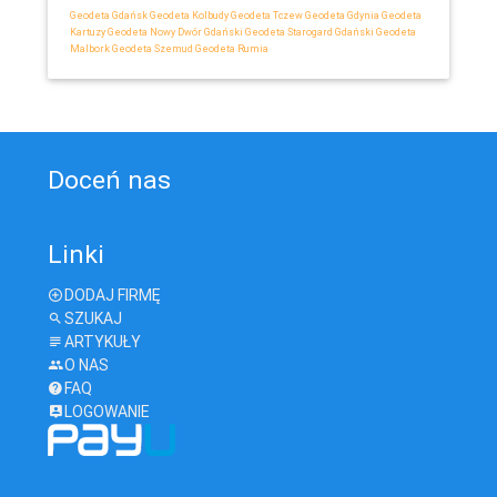
Geodeta Gdańsk
Geodeta Kolbudy
Geodeta Tczew
Geodeta Gdynia
Geodeta
Kartuzy
Geodeta Nowy Dwór Gdański
Geodeta Starogard Gdański
Geodeta
Malbork
Geodeta Szemud
Geodeta Rumia
Doceń nas
Linki
DODAJ FIRMĘ
SZUKAJ
ARTYKUŁY
O NAS
FAQ
LOGOWANIE