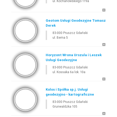
ul. Kochanowskiego 119a
SZUKAJ
Geotom Usługi Geodezyjne Tomasz
Derek
83-000 Pruszcz Gdański
E-
GEODETA
.COM
»
POMORSKIE
»
PRUSZCZ GDAŃSKI
ul. Bema 5
Horyzont Wrona Urszula i Leszek
Usługi Geodezyjne
83-000 Pruszcz Gdański
ul. Kossaka 6a lok. 10a
Leaflet
Kolos i Spółka sp.j. Usługi
geodezyjno - kartograficzne
83-000 Pruszcz Gdański
Grunwaldzka 105