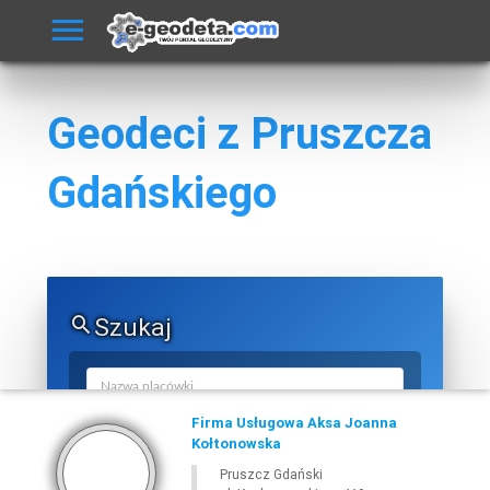
Geodeci z Pruszcza
Gdańskiego
Szukaj
Firma Usługowa Aksa Joanna
Kołtonowska
Pruszcz Gdański