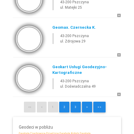
43-200 Pszczyna
ul. Matejki 25
Geomax. Czernecka K.
43-200 Pszczyna
ul. Zdrojowa 29
Geokart Usługi Geodezyjno-
Kartograficzne
43-200 Pszczyna
ul. Doświadczalna 49
<<
<
1
2
3
>
>>
Geodeci w pobliżu
Geodeta Czechowice-Dziedzice
Geodeta Kobiór
Geodeta