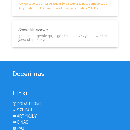
Pawłowice
Geodeta Tychy
Geodeta Żory
Geodeta Łaziska Górne
Geodeta
Kozy
Geodeta Bielsko-Biała
Geodeta Oświęcim
Geodeta Mikołów
Słowa kluczowe
geodeta, geodezja, geodeta pszczyna, waldemar
jaworski pszczyna
Doceń nas
Linki
DODAJ FIRMĘ
SZUKAJ
ARTYKUŁY
O NAS
FAQ