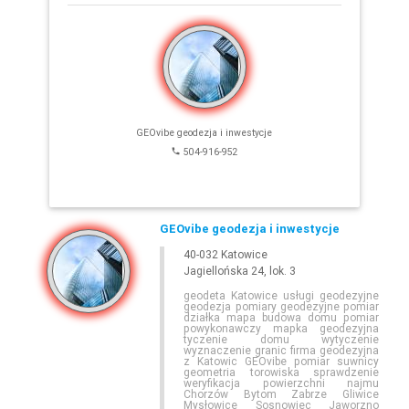
E-
GEODETA
.COM
»
ŚLĄSKIE
»
PSZCZYNA
GEOvibe geodezja i inwestycje
504-916-952
GEOvibe geodezja i inwestycje
40-032 Katowice
Jagiellońska 24, lok. 3
Leaflet
geodeta Katowice usługi geodezyjne
geodezja pomiary geodezyjne pomiar
działka mapa budowa domu pomiar
powykonawczy mapka geodezyjna
tyczenie domu wytyczenie
wyznaczenie granic firma geodezyjna
z Katowic GEOvibe pomiar suwnicy
geometria torowiska sprawdzenie
weryfikacja powierzchni najmu
Chorzów Bytom Zabrze Gliwice
Mysłowice Sosnowiec Jaworzno