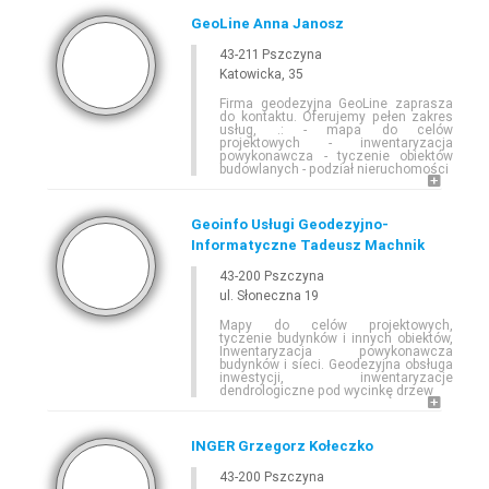
GeoLine Anna Janosz
43-211 Pszczyna
Katowicka, 35
Firma geodezyjna GeoLine zaprasza
do kontaktu. Oferujemy pełen zakres
usług, .: - mapa do celów
projektowych - inwentaryzacja
powykonawcza - tyczenie obiektów
budowlanych - podział nieruchomości
Geoinfo Usługi Geodezyjno-
Informatyczne Tadeusz Machnik
43-200 Pszczyna
ul. Słoneczna 19
Mapy do celów projektowych,
tyczenie budynków i innych obiektów,
Inwentaryzacja powykonawcza
budynków i sieci. Geodezyjna obsługa
inwestycji, inwentaryzacje
dendrologiczne pod wycinkę drzew
INGER Grzegorz Kołeczko
43-200 Pszczyna