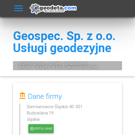
Geospec. Sp. z o.o.
Usługi geodezyjne
E-
GEODETA
.COM
»
ŚLĄSKIE
»
SIEMIANOWICE
ŚLĄSKIE
»
GEOSPEC. SP. Z O.O. USŁUGI GEODEZYJNE
Dane firmy
Siemianowice Śląskie
40-301
Budowlana 19
śląskie
EDYTUJ DANE