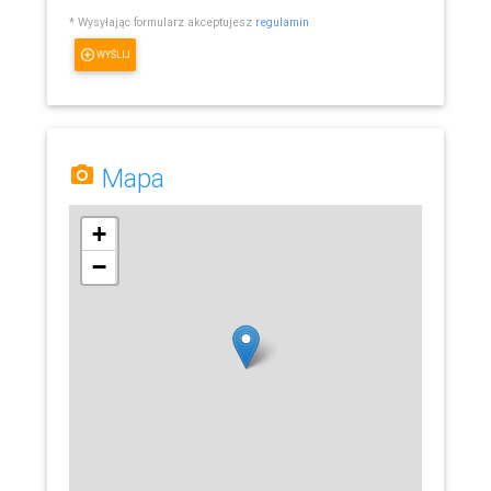
* Wysyłając formularz akceptujesz
regulamin
WYŚLIJ
Mapa
+
−