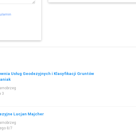
ulamin
wnia Usług Geodezyjnych i Klasyfikacji Gruntów
aniak
arnobrzeg
a 3
ezyjne Lucjan Majcher
arnobrzeg
iego 8/7