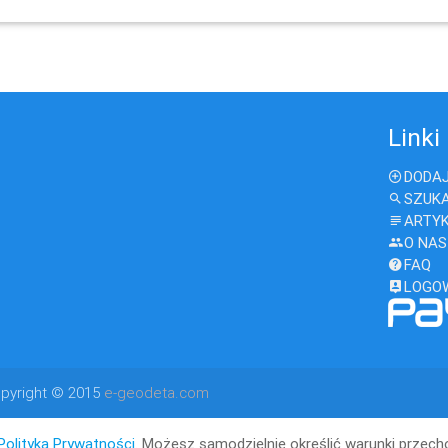
Linki
DODAJ
SZUK
ARTY
O NAS
FAQ
LOGO
pyright © 2015
e-geodeta.com
Polityką Prywatności
. Możesz samodzielnie określić warunki przec