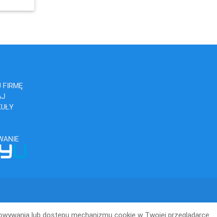
 FIRMĘ
AJ
KUŁY
WANIE
howywania lub dostępu mechanizmu cookie w Twojej przeglądarce.