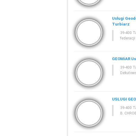
Usługi Geod
Turbiarz
39-400 T
federacji
GEOMiAR Us
39-400 T
Dekutows
USŁUGI GE
39-400 T
B. CHRO