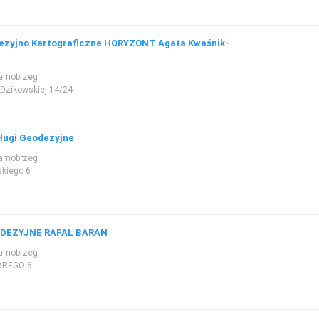
ezyjno Kartograficzne HORYZONT Agata Kwaśnik-
arnobrzeg
 Dzikowskiej 14/24
ługi Geodezyjne
arnobrzeg
kiego 6
ODEZYJNE RAFAŁ BARAN
arnobrzeg
BREGO 6