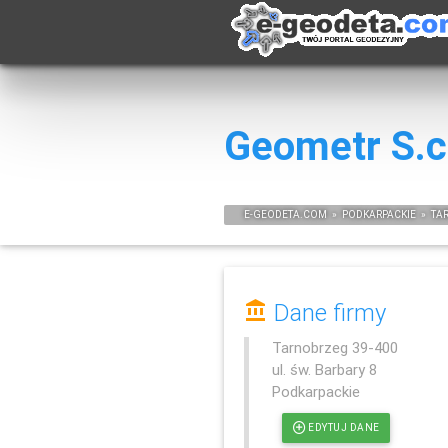
Geometr S.c
E-
GEODETA
.COM
»
PODKARPACKIE
»
TA
Dane firmy
Tarnobrzeg
39-400
ul. św. Barbary 8
Podkarpackie
EDYTUJ DANE