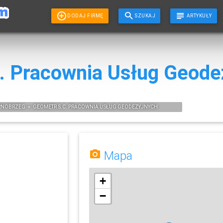
DODAJ FIRMĘ
SZUKAJ
ARTYKUŁY
. Pracownia Usług Geode
RNOBRZEG
»
GEOMETR S.C. PRACOWNIA USŁUG GEODEZYJNYCH
Mapa
+
−