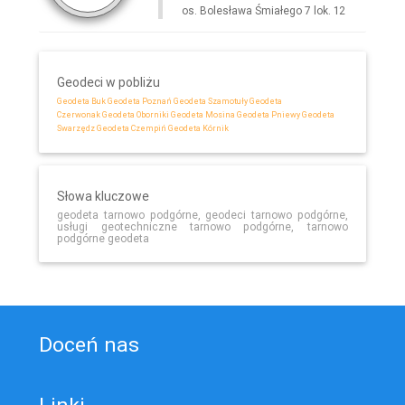
os. Bolesława Śmiałego 7 lok. 12
Geodeci w pobliżu
Geodeta Buk
Geodeta Poznań
Geodeta Szamotuły
Geodeta
Czerwonak
Geodeta Oborniki
Geodeta Mosina
Geodeta Pniewy
Geodeta
Swarzędz
Geodeta Czempiń
Geodeta Kórnik
Słowa kluczowe
geodeta tarnowo podgórne, geodeci tarnowo podgórne,
usługi geotechniczne tarnowo podgórne, tarnowo
podgórne geodeta
Doceń nas
Linki