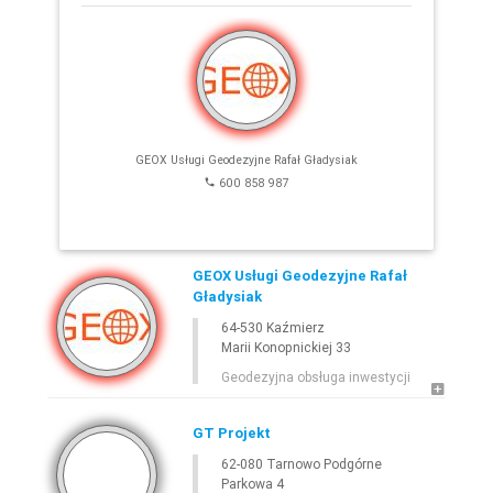
SZUKAJ
E-
GEODETA
.COM
»
WIELKOPOLSKIE
»
TARNOWO PODGÓRNE
GEOX Usługi Geodezyjne Rafał Gładysiak
600 858 987
GEOX Usługi Geodezyjne Rafał
Gładysiak
64-530 Kaźmierz
Leaflet
Marii Konopnickiej 33
Geodezyjna obsługa inwestycji
GT Projekt
62-080 Tarnowo Podgórne
Parkowa 4