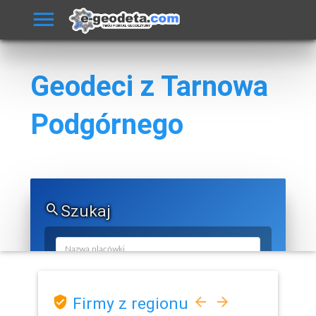
Geodeci z Tarnowa
Podgórnego
Szukaj
Firmy z regionu