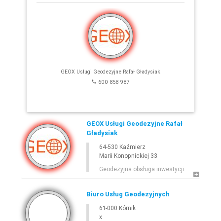
E-
GEODETA
.COM
»
WIELKOPOLSKIE
»
KÓRNIK
GEOX Usługi Geodezyjne Rafał Gładysiak
600 858 987
GEOX Usługi Geodezyjne Rafał
Gładysiak
64-530 Kaźmierz
Leaflet
Marii Konopnickiej 33
Geodezyjna obsługa inwestycji
Biuro Usług Geodezyjnych
61-000 Kórnik
x