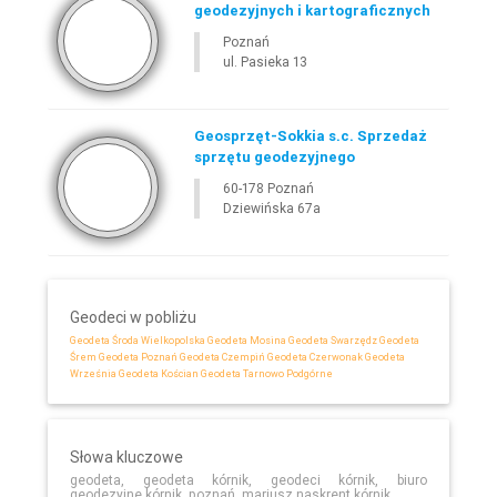
geodezyjnych i kartograficznych
Poznań
ul. Pasieka 13
Geosprzęt-Sokkia s.c. Sprzedaż
sprzętu geodezyjnego
60-178 Poznań
Dziewińska 67a
Geodeci w pobliżu
Geodeta Środa Wielkopolska
Geodeta Mosina
Geodeta Swarzędz
Geodeta
Śrem
Geodeta Poznań
Geodeta Czempiń
Geodeta Czerwonak
Geodeta
Września
Geodeta Kościan
Geodeta Tarnowo Podgórne
Słowa kluczowe
geodeta, geodeta kórnik, geodeci kórnik, biuro
geodezyjne kórnik, poznań, mariusz naskrent kórnik