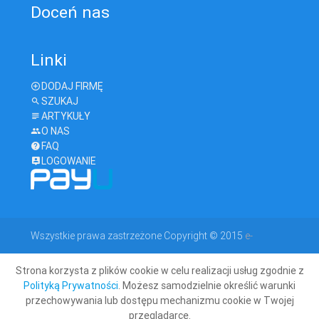
Doceń nas
Linki
DODAJ FIRMĘ
SZUKAJ
ARTYKUŁY
O NAS
FAQ
LOGOWANIE
Wszystkie prawa zastrzeżone Copyright © 2015
e-
Strona korzysta z plików cookie w celu realizacji usług zgodnie z
geodeta.com
Polityką Prywatności
. Możesz samodzielnie określić warunki
przechowywania lub dostępu mechanizmu cookie w Twojej
przeglądarce.