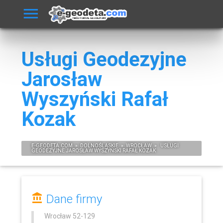
Usługi Geodezyjne
Jarosław
Wyszyński Rafał
Kozak
E-
GEODETA
.COM
»
DOLNOŚLĄSKIE
»
WROCŁAW
»
USŁUGI
GEODEZYJNE JAROSŁAW WYSZYŃSKI RAFAŁ KOZAK
Dane firmy
Wrocław
52-129