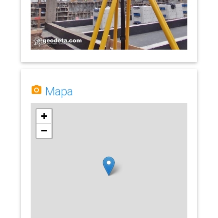
Mapa
+
−