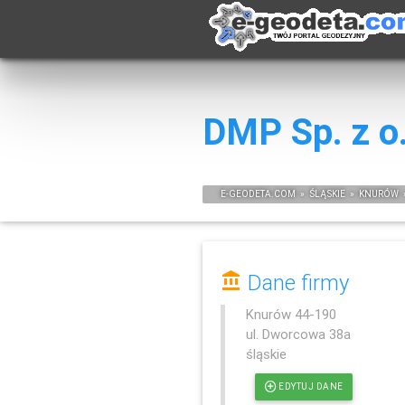
DMP Sp. z o
E-
GEODETA
.COM
»
ŚLĄSKIE
»
KNURÓW
Dane firmy
Knurów
44-190
ul. Dworcowa 38a
śląskie
EDYTUJ DANE