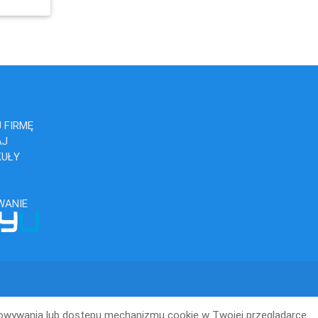
 FIRMĘ
AJ
KUŁY
WANIE
howywania lub dostępu mechanizmu cookie w Twojej przeglądarce.