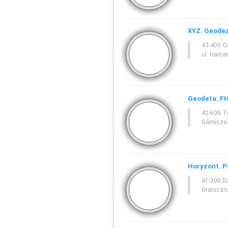
XYZ. Geodez
43-400 C
ul. Harce
Geodeta. FH
42-600 T
Górnicza
Horyzont. P
41-300 D
Graniczn