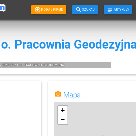
DODAJ FIRMĘ
SZUKAJ
ARTYKUŁY
.o. Pracownia Geodezyjn
»
DMP SP. Z O.O. PRACOWNIA GEODEZYJNA
Mapa
+
−