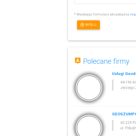
* Wysyłając formularz akceptujesz
reg
WYŚLIJ
Polecane firmy
Usługi Geod
44-196 K
Jerzego 
GEOSZUMP
42-229 P
ul. Połud