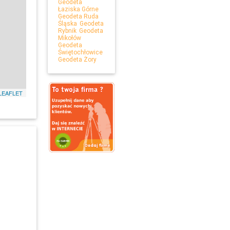
Geodeta
Łaziska Górne
Geodeta Ruda
Śląska
Geodeta
Rybnik
Geodeta
Mikołów
Geodeta
Świętochłowice
Geodeta Żory
LEAFLET
Leaflet