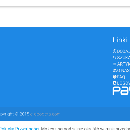
Linki
DODAJ
SZUK
ARTY
O NAS
FAQ
LOGO
pyright © 2015
e-geodeta.com
Polityką Prywatności
. Możesz samodzielnie określić warunki przec