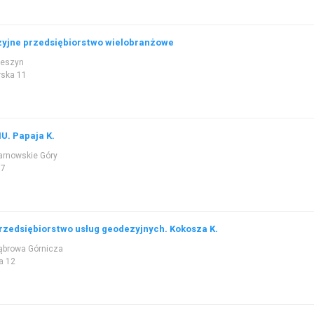
yjne przedsiębiorstwo wielobranżowe
ieszyn
rska 11
U. Papaja K.
arnowskie Góry
 7
rzedsiębiorstwo usług geodezyjnych. Kokosza K.
ąbrowa Górnicza
a 12