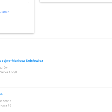
ulamin
ezyjne-Mariusz Ścisłowicz
nurów
Zietka 10c/8
OL
oczesna
niowa 76