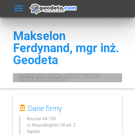
Makselon
Ferdynand, mgr inż.
Geodeta
E-
GEODETA
.COM
»
ŚLĄSKIE
»
KNURÓW
»
MAKSELON
FERDYNAND, MGR INŻ. GEODETA
Dane firmy
Knurów
44-190
ul. Niepodległości 58 lok. 2
śląskie