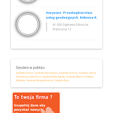
Horyzont. Przedsiębiorstwo
usług geodezyjnych. Kokosza K.
41-300 Dąbrowa Górnicza
Graniczna 12
Geodeci w pobliżu
Geodeta Gliwice
Geodeta Sośnicowice
Geodeta Orzesze
Geodeta Zabrze
Geodeta Łaziska Górne
Geodeta Ruda Śląska
Geodeta Rybnik
Geodeta
Mikołów
Geodeta Świętochłowice
Geodeta Żory