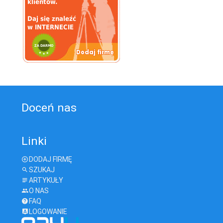
Doceń nas
Linki
DODAJ FIRMĘ
SZUKAJ
ARTYKUŁY
O NAS
FAQ
LOGOWANIE