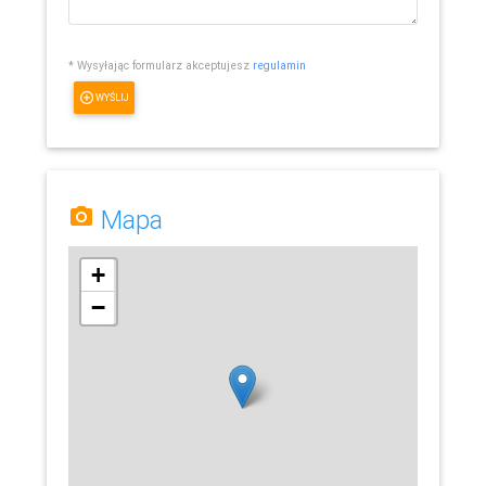
* Wysyłając formularz akceptujesz
regulamin
WYŚLIJ
Mapa
+
−