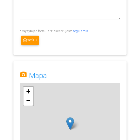
* Wysyłając formularz akceptujesz
regulamin
WYŚLIJ
Mapa
+
−