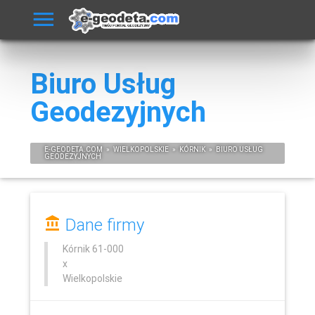
Biuro Usług
Geodezyjnych
E-
GEODETA
.COM
»
WIELKOPOLSKIE
»
KÓRNIK
»
BIURO USŁUG
GEODEZYJNYCH
Dane firmy
Kórnik
61-000
x
Wielkopolskie