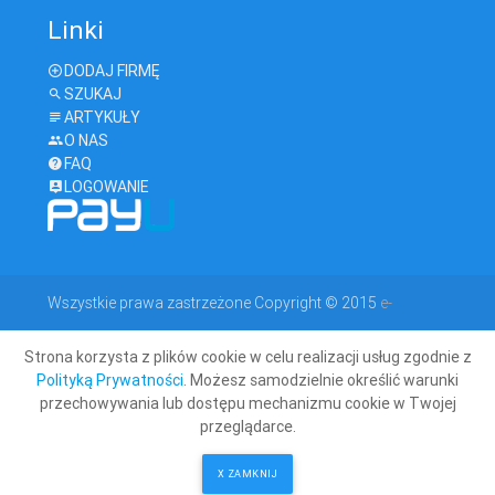
Linki
DODAJ FIRMĘ
SZUKAJ
ARTYKUŁY
O NAS
FAQ
LOGOWANIE
Wszystkie prawa zastrzeżone Copyright © 2015
e-
Strona korzysta z plików cookie w celu realizacji usług zgodnie z
geodeta.com
Polityką Prywatności
. Możesz samodzielnie określić warunki
przechowywania lub dostępu mechanizmu cookie w Twojej
przeglądarce.
X ZAMKNIJ