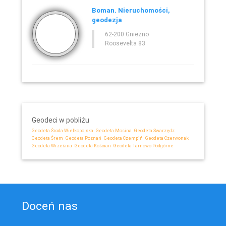
Boman. Nieruchomości,
geodezja
62-200 Gniezno
Roosevelta 83
Geodeci w pobliżu
Geodeta Środa Wielkopolska
Geodeta Mosina
Geodeta Swarzędz
Geodeta Śrem
Geodeta Poznań
Geodeta Czempiń
Geodeta Czerwonak
Geodeta Września
Geodeta Kościan
Geodeta Tarnowo Podgórne
Doceń nas