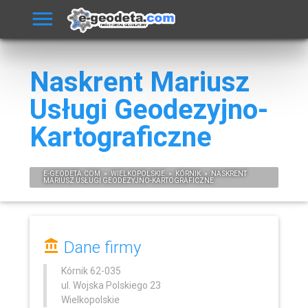
Naskrent Mariusz
Usługi Geodezyjno-
Kartograficzne
E-
GEODETA
.COM
»
WIELKOPOLSKIE
»
KÓRNIK
»
NASKRENT
MARIUSZ USŁUGI GEODEZYJNO-KARTOGRAFICZNE
Dane firmy
Kórnik
62-035
ul. Wojska Polskiego 23
Wielkopolskie