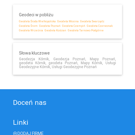
Geodeci w pobliżu
Geodeta Środa Wielkopolska
Geodeta Mosina
Geodeta Swarzędz
Geodeta Śrem
Geodeta Poznań
Geodeta Czempiń
Geodeta Czerwonak
Geodeta Września
Geodeta Kościan
Geodeta Tarnowo Podgórne
Słowa kluczowe
Geodezja Kórnik, Geodezja Poznań, Mapy Poznań,
geodeta Kórnik, geodeta Poznań, Mapy Kórnik, Usługi
Geodezyjne Kórnik, Usługi Geodezyjne Poznań
Doceń nas
Linki
DODAJ FIRMĘ