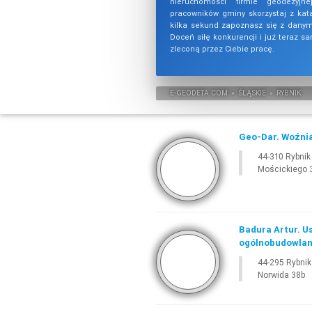
nieruchomości firmie geodezyj
pracowników gminy skorzystaj z kat
kilka sekund zapoznasz się z danym
Doceń siłę konkurencji i już teraz s
zleconą przez Ciebie pracę.
E-
GEODETA
.COM
»
ŚLĄSKIE
»
RYBNIK
Geo-Dar. Woźnia
44-310 Rybnik
Mościckiego 
Badura Artur. Us
ogólnobudowla
44-295 Rybnik
Norwida 38b