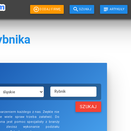
DODAJ FIRMĘ
SZUKAJ
ARTYKUŁY
ybnika
SZUKAJ
marzeniem każdego z nas. Zwykle nie
e wiele spraw trzeba załatwić. Do
bna jest pomoc specjalisty z branży
nim zlecisz wykonanie podziału