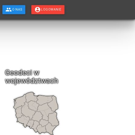
O NAS
LOGOWANIE
Geodeci w
województwach