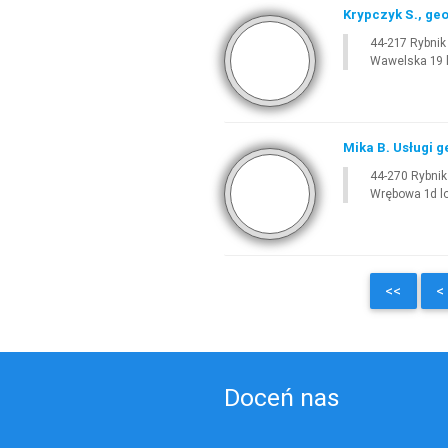
Krypczyk S., ge
44-217 Rybnik
Wawelska 19 l
Mika B. Usługi 
44-270 Rybnik
Wrębowa 1d lo
<<
<
Doceń nas