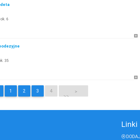
odeta
ok. 6
geodezyjne
k. 35
1
2
3
4
>
>>
Linki
DODAJ