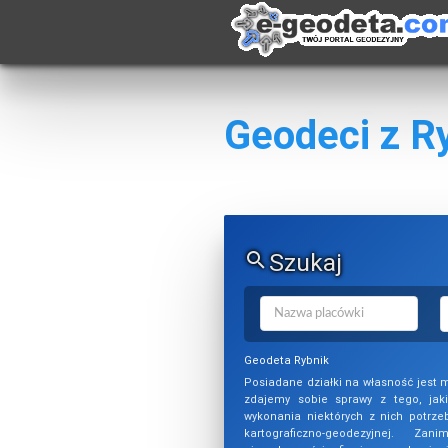
Geodeci z R
Szukaj
Geodeta Rybnik
Posiadane działki na własność jest 
zdajemy sobie sprawy z tego, jaki
wykonania niektórych z nich potrze
kartograficzno-geodezyjnej. Za