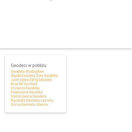
Geodeci w pobliżu
Geodeta Wodzisław
Śląski
Geodeta Żory
Geodeta
Jastrzębie-Zdrój
Geodeta
Knurów
Geodeta
Orzesze
Geodeta
Leaflet
Pawłowice
Geodeta
Sośnicowice
Geodeta
Racibórz
Geodeta Łaziska
Górne
Geodeta Gliwice