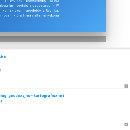
nej z Rybnika poleconemu przez
alogu firm portalu e-geodeta.com. W
i kontaktowymi geodetów z Rybnika.
am oceń, która firma najtaniej wykona
k D.
3
ługi geodezyjno - kartograficzne i
ne