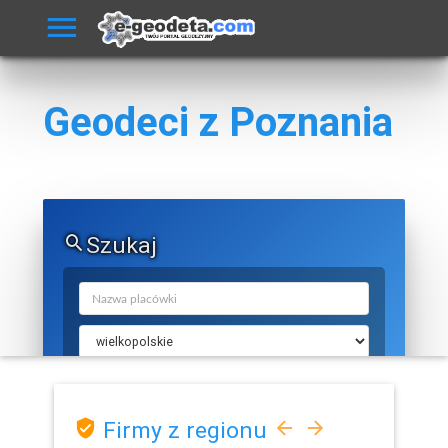
Geodeci z Poznania
Szukaj
Firmy z regionu
SZUKAJ