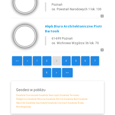
Poznań
os. Powstań Narodowych 1 lok. 130
Akpb Biuro Architektoniczne Piotr
Bartosik
61-699 Poznań
os. Wichrowe Wzgórze 36 lok. 70
<<
<
1
2
3
4
5
6
7
8
>
>>
Geodeci w pobliżu
Geodeta Czerwonak
Geodeta Swarzędz
Geodeta Tarnowo
Podgórne
Geodeta Mosina
Geodeta Kórnik
Geodeta Buk
Geodeta
Oborniki
Geodeta Szamotuły
Geodeta Czempiń
Geodeta Środa
Wielkopolska