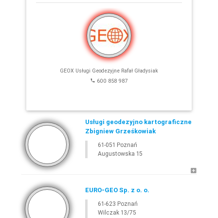
E-
GEODETA
.COM
»
WIELKOPOLSKIE
»
POZNAŃ
GEOX Usługi Geodezyjne Rafał Gładysiak
600 858 987
Usługi geodezyjno kartograficzne
Zbigniew Grześkowiak
61-051 Poznań
Leaflet
Augustowska 15
EURO-GEO Sp. z o. o.
61-623 Poznań
Wilczak 13/75