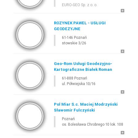
EURO-GEO Sp. z o. o.
ROZYNEK PAWEL - USŁUGI
GEODEZYJNE
61-146 Poznań
stowskie 3/26
Geo-Rom Usługi Geodezyjno-
Kartograficzne Białek Roman
61-888 Poznań
ul. Półwiejska 10/16
Pol Miar S.c. Maciej Modrzyński
Sławomir Fulczyński
Poznań
os. Bolesława Chrobrego 10 lok. 108