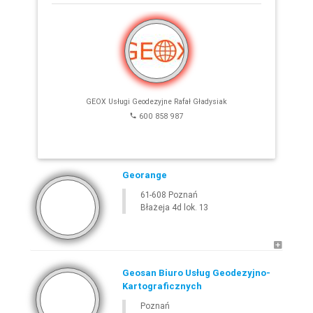
E-
GEODETA
.COM
»
WIELKOPOLSKIE
»
POZNAŃ
GEOX Usługi Geodezyjne Rafał Gładysiak
600 858 987
Georange
61-608 Poznań
Błażeja 4d lok. 13
Leaflet
Geosan Biuro Usług Geodezyjno-
Kartograficznych
Poznań