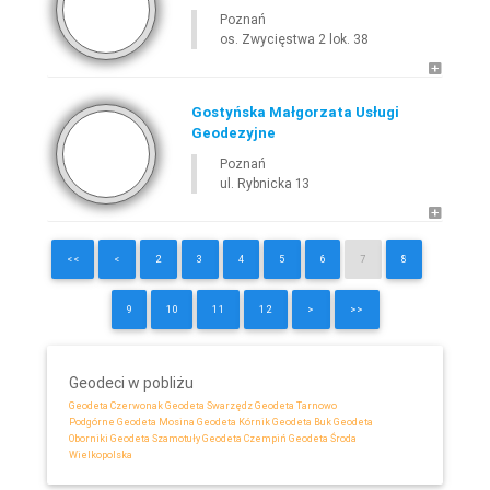
Poznań
os. Zwycięstwa 2 lok. 38
Gostyńska Małgorzata Usługi
Geodezyjne
Poznań
ul. Rybnicka 13
<<
<
2
3
4
5
6
7
8
9
10
11
12
>
>>
Geodeci w pobliżu
Geodeta Czerwonak
Geodeta Swarzędz
Geodeta Tarnowo
Podgórne
Geodeta Mosina
Geodeta Kórnik
Geodeta Buk
Geodeta
Oborniki
Geodeta Szamotuły
Geodeta Czempiń
Geodeta Środa
Wielkopolska