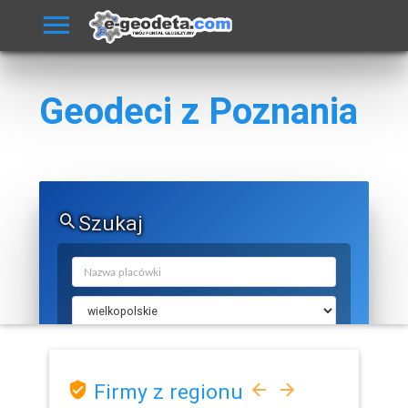
Geodeci z Poznania
Szukaj
Firmy z regionu
SZUKAJ